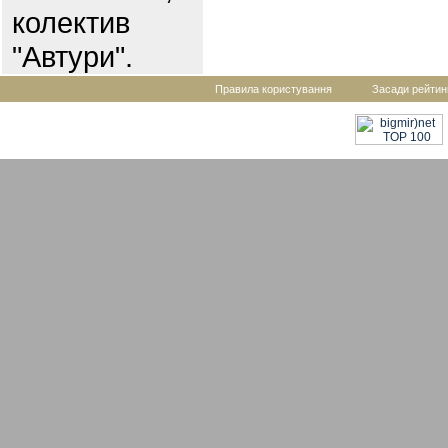
колектив
"Автури".
Правила користування
Засади рейтин