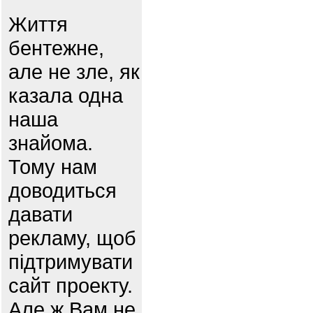
Життя
бентежне,
але не зле, як
казала одна
наша
знайома.
Тому нам
доводиться
давати
рекламу, щоб
підтримувати
сайт проекту.
Але ж Вам не