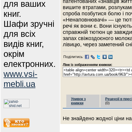
патентованих «знавців житт
для ваших
вишите втратами, розлукам
книг.
спроба позбутися болю і поч
«Ненаповнювачі» — це тютю
Шафи зручні
речі як вони є. Вони існуют
для всіх
справжній тютюн це завжди
запах свіжоздоєного молока
видів книг,
лівицю, через заметений сні
окрім
Поділитись:
електронних.
Лінк із зображенням книжки:
www.vsi-
mebli.ua
Уривок з
Рецензії в прес
книжки
(0)
Не знайдено жодної ціни на