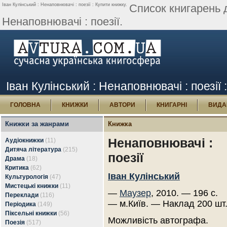
Іван Кулінський : Ненаповнювачі : поезії : Купити книжку.
Список книгарень 
Ненаповнювачі : поезії.
Іван Кулінський : Ненаповнювачі : поезії 
ГОЛОВНА
КНИЖКИ
АВТОРИ
КНИГАРНІ
ВИДА
Книжки за жанрами
Книжка
Ненаповнювачі :
Аудіокнижки
(11)
Дитяча література
(215)
поезії
Драма
(18)
Критика
(62)
Іван Кулінський
Культурологія
(47)
Мистецькі книжки
(11)
—
Маузер
, 2010. — 196 с.
Переклади
(116)
— м.Київ. — Наклад 200 шт
Періодика
(149)
Піксельні книжки
(56)
Можливість автографа.
Поезія
(517)