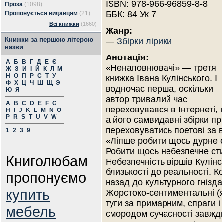
ISBN: 978-966-96859-8-8
Проза
(1098)
ББК: 84 Ук 7
Пропонується видавцям
(21)
Всі книжки
(1660)
Жанр:
Книжки за першою літерою
—
Збірки лірики
назви
Анотація:
А
Б
В
Г
Д
Е
Є
«Ненаповнювачі» — третя
Ж
З
И
І
Й
К
Л
М
Н
О
П
Р
С
Т
У
книжка Івана Кулінського. І
Ф
Х
Ц
Ч
Ш
Щ
Э
водночас перша, оскільки
Ю
Я
автор тривалий час
A
B
C
D
E
F
G
переховувався в Інтернеті, 
H
I
J
K
L
M
N
O
P
R
S
T
U
V
W
а його самвидавні збірки пр
переховуватись поетові за в
1
2
3
9
«Ліпше робити щось дурне 
Робити щось небезпечне ст
Книголюбам
Небезпечність віршів Кулінс
близькості до реальності. К
пропонуємо
назад до культурного гнізда
купить
Жорстоко-сентиментальні (як
туги за примарним, спраги і
мебель
смородом сучасності завжд