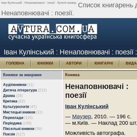
Іван Кулінський : Ненаповнювачі : поезії : Купити книжку.
Список книгарень 
Ненаповнювачі : поезії.
Іван Кулінський : Ненаповнювачі : поезії 
ГОЛОВНА
КНИЖКИ
АВТОРИ
КНИГАРНІ
ВИДА
Книжки за жанрами
Книжка
Ненаповнювачі :
Аудіокнижки
(11)
Дитяча література
(215)
поезії
Драма
(18)
Критика
(62)
Іван Кулінський
Культурологія
(47)
Мистецькі книжки
(11)
—
Маузер
, 2010. — 196 с.
Переклади
(116)
— м.Київ. — Наклад 200 шт
Періодика
(149)
Піксельні книжки
(56)
Можливість автографа.
Поезія
(517)