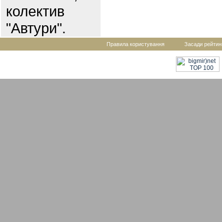
колектив
"Автури".
Правила користування
Засади рейтин