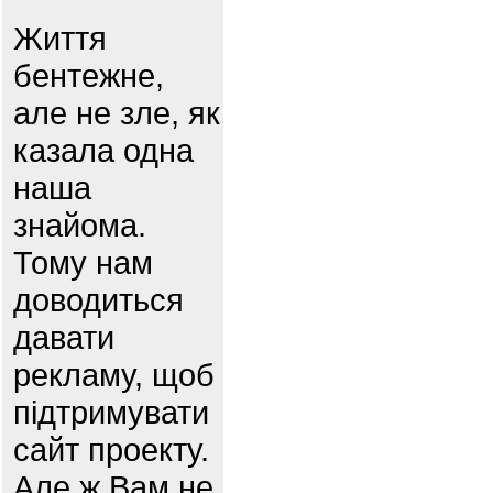
Життя
бентежне,
але не зле, як
казала одна
наша
знайома.
Тому нам
доводиться
давати
рекламу, щоб
підтримувати
сайт проекту.
Але ж Вам не