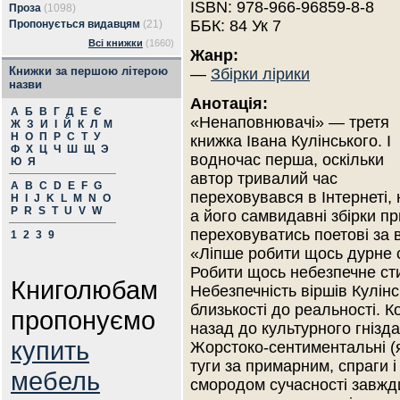
ISBN: 978-966-96859-8-8
Проза
(1098)
ББК: 84 Ук 7
Пропонується видавцям
(21)
Всі книжки
(1660)
Жанр:
Книжки за першою літерою
—
Збірки лірики
назви
Анотація:
А
Б
В
Г
Д
Е
Є
«Ненаповнювачі» — третя
Ж
З
И
І
Й
К
Л
М
Н
О
П
Р
С
Т
У
книжка Івана Кулінського. І
Ф
Х
Ц
Ч
Ш
Щ
Э
водночас перша, оскільки
Ю
Я
автор тривалий час
A
B
C
D
E
F
G
переховувався в Інтернеті, 
H
I
J
K
L
M
N
O
P
R
S
T
U
V
W
а його самвидавні збірки пр
переховуватись поетові за в
1
2
3
9
«Ліпше робити щось дурне 
Робити щось небезпечне ст
Книголюбам
Небезпечність віршів Кулінс
близькості до реальності. К
пропонуємо
назад до культурного гнізда
купить
Жорстоко-сентиментальні (як
туги за примарним, спраги і
мебель
смородом сучасності завжд