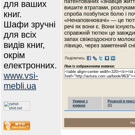
патентованих «знавців житт
для ваших
вишите втратами, розлукам
книг.
спроба позбутися болю і поч
«Ненаповнювачі» — це тютю
Шафи зручні
речі як вони є. Вони існуют
для всіх
справжній тютюн це завжди
запах свіжоздоєного молока
видів книг,
лівицю, через заметений сні
окрім
Поділитись:
електронних.
Лінк із зображенням книжки:
www.vsi-
mebli.ua
Уривок з
Рецензії в прес
книжки
(0)
Не