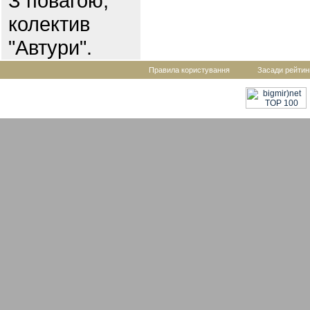
З повагою,
колектив
"Автури".
Правила користування
Засади рейтин