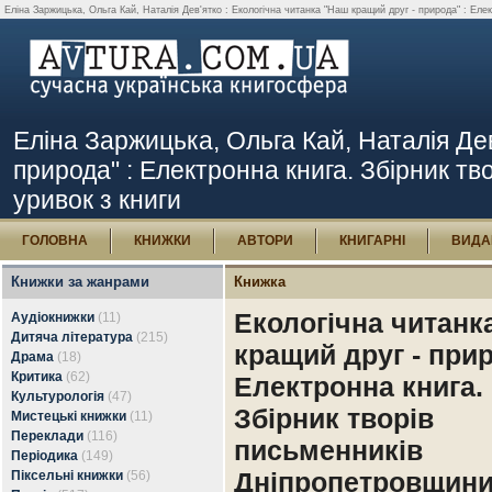
Еліна Заржицька, Ольга Кай, Наталія Дев'ятко : Екологічна читанка "Наш кращий друг - природа" : Елек
Еліна Заржицька, Ольга Кай, Наталія Дев
природа" : Електронна книга. Збірник тв
уривок з книги
ГОЛОВНА
КНИЖКИ
АВТОРИ
КНИГАРНІ
ВИДА
Книжки за жанрами
Книжка
Екологічна читанк
Аудіокнижки
(11)
Дитяча література
(215)
кращий друг - прир
Драма
(18)
Критика
(62)
Електронна книга.
Культурологія
(47)
Збірник творів
Мистецькі книжки
(11)
Переклади
(116)
письменників
Періодика
(149)
Дніпропетровщин
Піксельні книжки
(56)