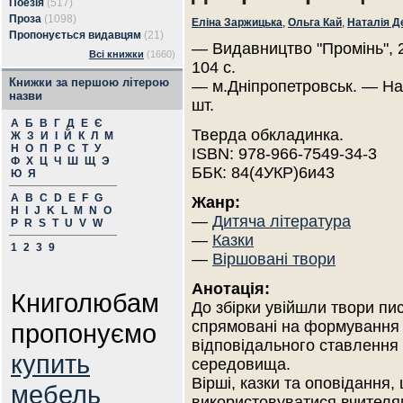
Поезія
(517)
Проза
(1098)
Еліна Заржицька
,
Ольга Кай
,
Наталія Д
Пропонується видавцям
(21)
— Видавництво "Промінь", 
Всі книжки
(1660)
104 с.
Книжки за першою літерою
— м.Дніпропетровськ. — На
назви
шт.
А
Б
В
Г
Д
Е
Є
Тверда обкладинка.
Ж
З
И
І
Й
К
Л
М
Н
О
П
Р
С
Т
У
ISBN: 978-966-7549-34-3
Ф
Х
Ц
Ч
Ш
Щ
Э
ББК: 84(4УКР)6и43
Ю
Я
A
B
C
D
E
F
G
Жанр:
H
I
J
K
L
M
N
O
—
Дитяча література
P
R
S
T
U
V
W
—
Казки
1
2
3
9
—
Віршовані твори
Анотація:
Книголюбам
До збірки увійшли твори пи
спрямовані на формування у 
пропонуємо
відповідального ставлення
купить
середовища.
Вірші, казки та оповідання,
мебель
використовуватися вчителям