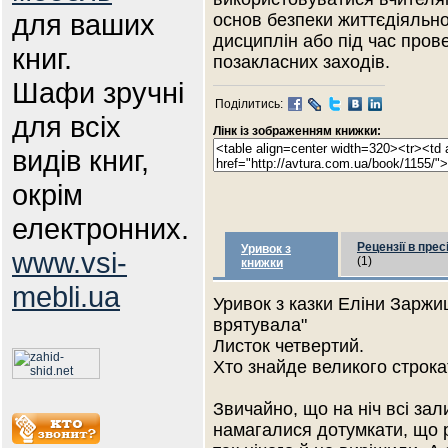
для ваших
основ безпеки життєдіяльнос
дисциплін або під час пров
книг.
позакласних заходів.
Шафи зручні
Поділитись:
для всіх
Лінк із зображенням книжки:
видів книг,
окрім
електронних.
Рецензії в прес
Уривок з
www.vsi-
(1)
книжки
mebli.ua
Уривок з казки Еліни Заржи
врятувала"
Листок четвертий.
Хто знайде великого строка
Звичайно, що на ніч всі зал
намагалися дотумкати, що ро