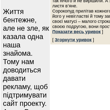
так нічого й не вирішили. А
листя в’яне.
Життя
Сорокопуд прилітав кожног
його у невігластві й тому 
бентежне,
своєї матусі – малого строк
але не зле, як
своєю подругою, вони прост
Показати весь уривок
]
казала одна
[
Згорнути уривок
]
наша
знайома.
Тому нам
доводиться
давати
рекламу, щоб
підтримувати
сайт проекту.