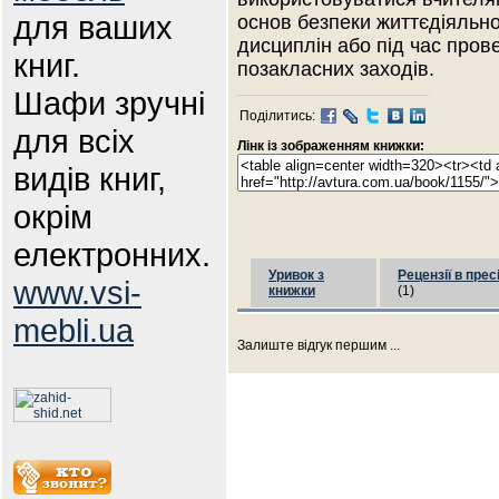
для ваших
основ безпеки життєдіяльнос
дисциплін або під час пров
книг.
позакласних заходів.
Шафи зручні
Поділитись:
для всіх
Лінк із зображенням книжки:
видів книг,
окрім
електронних.
Уривок з
Рецензії в прес
www.vsi-
книжки
(1)
mebli.ua
Залиште відгук першим ...