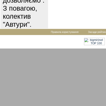
дозволяємо .
З повагою,
колектив
"Автури".
Правила користування
Засади рейтин