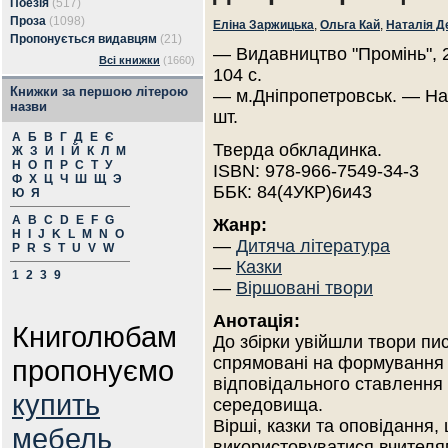
Поезія
(517)
Проза
(1098)
Еліна Заржицька
,
Ольга Кай
,
Наталія Д
Пропонується видавцям
(21)
— Видавництво "Промінь", 
Всі книжки
(1660)
104 с.
Книжки за першою літерою
— м.Дніпропетровськ. — На
назви
шт.
А
Б
В
Г
Д
Е
Є
Тверда обкладинка.
Ж
З
И
І
Й
К
Л
М
Н
О
П
Р
С
Т
У
ISBN: 978-966-7549-34-3
Ф
Х
Ц
Ч
Ш
Щ
Э
ББК: 84(4УКР)6и43
Ю
Я
A
B
C
D
E
F
G
Жанр:
H
I
J
K
L
M
N
O
—
Дитяча література
P
R
S
T
U
V
W
—
Казки
1
2
3
9
—
Віршовані твори
Анотація:
Книголюбам
До збірки увійшли твори пи
спрямовані на формування у 
пропонуємо
відповідального ставлення
купить
середовища.
Вірші, казки та оповідання,
мебель
використовуватися вчителям