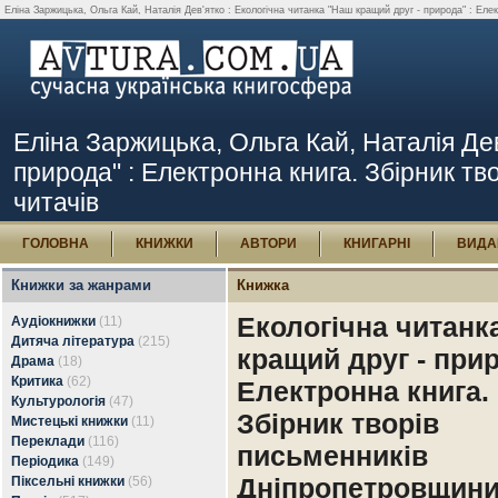
Еліна Заржицька, Ольга Кай, Наталія Дев'ятко : Екологічна читанка "Наш кращий друг - природа" : Елек
Еліна Заржицька, Ольга Кай, Наталія Дев
природа" : Електронна книга. Збірник тв
читачів
ГОЛОВНА
КНИЖКИ
АВТОРИ
КНИГАРНІ
ВИДА
Книжки за жанрами
Книжка
Екологічна читанк
Аудіокнижки
(11)
Дитяча література
(215)
кращий друг - прир
Драма
(18)
Критика
(62)
Електронна книга.
Культурологія
(47)
Збірник творів
Мистецькі книжки
(11)
Переклади
(116)
письменників
Періодика
(149)
Дніпропетровщин
Піксельні книжки
(56)