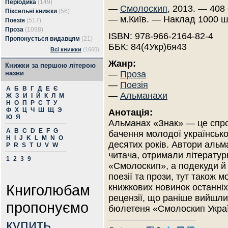
Періодика
(149)
—
Смолоскип
, 2013. — 408 
Піксельні книжки
(56)
— м.Київ. — Наклад 1000 ш
Поезія
(517)
Проза
(1098)
ISBN: 978-966-2164-82-4
Пропонується видавцям
(21)
ББК: 84(4Укр)6я43
Всі книжки
(1660)
Жанр:
Книжки за першою літерою
назви
—
Проза
—
Поезія
А
Б
В
Г
Д
Е
Є
—
Альманахи
Ж
З
И
І
Й
К
Л
М
Н
О
П
Р
С
Т
У
Ф
Х
Ц
Ч
Ш
Щ
Э
Анотація:
Ю
Я
Альманах «Знак» — це спро
A
B
C
D
E
F
G
бачення молодої української
H
I
J
K
L
M
N
O
десятих років. Автори альм
P
R
S
T
U
V
W
читача, отримали літератур
1
2
3
9
«Смолоскип», а подекуди й 
поезії та прози, тут також 
Книголюбам
книжкових новинок останніх
рецензії, що раніше вийшли
пропонуємо
бюлетеня «Смолоскип Укра
купить