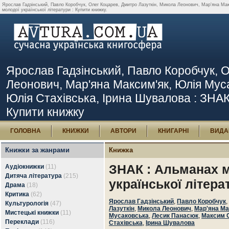
Ярослав Гадзінський, Павло Коробчук, Олег Коцарев, Дмитро Лазуткін, Микола Леонович, Мар'яна Ма
молодої української літератури : Купити книжку.
Ярослав Гадзінський, Павло Коробчук, 
Леонович, Мар'яна Максим'як, Юлія Мус
Юлія Стахівська, Ірина Шувалова : ЗНАК 
Купити книжку
ГОЛОВНА
КНИЖКИ
АВТОРИ
КНИГАРНІ
ВИДА
Книжки за жанрами
Книжка
ЗНАК : Альманах 
Аудіокнижки
(11)
Дитяча література
(215)
української літера
Драма
(18)
Критика
(62)
Ярослав Гадзінський
,
Павло Коробчук
,
Культурологія
(47)
Лазуткін
,
Микола Леонович
,
Мар'яна Ма
Мистецькі книжки
(11)
Мусаковська
,
Лесик Панасюк
,
Максим 
Переклади
(116)
Стахівська
,
Ірина Шувалова