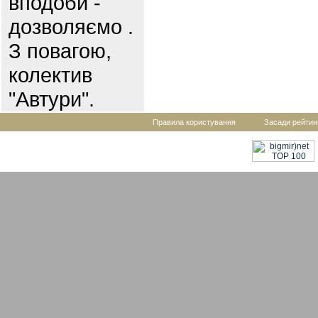
вподоби -
дозволяємо .
З повагою,
колектив
"Автури".
Правила користування
Засади рейтин