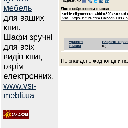
Поділитись:
мебель
Лінк із зображенням книжки:
для ваших
книг.
Шафи зручні
Уривок з
Рецензії в прес
для всіх
книжки
(0)
видів книг,
Не знайдено жодної ціни на
окрім
електронних.
www.vsi-
mebli.ua