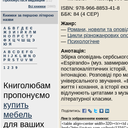
Пропонується видавцям
(21)
Всі книжки
(1660)
ISBN: 978-966-8853-41-8
ББК: 84 (4 СЕР)
Книжки за першою літерою
назви
Жанр:
А
Б
В
Г
Д
Е
Є
—
Романи, новели та опові
Ж
З
И
І
Й
К
Л
М
—
Цикли різножанрових оп
Н
О
П
Р
С
Т
У
Ф
Х
Ц
Ч
Ш
Щ
Э
—
Психологічне
Ю
Я
Анотація:
A
B
C
D
E
F
G
H
I
J
K
L
M
N
O
Збірка оповідань сербсько
P
R
S
T
U
V
W
«Espirando» (муз. завмираю
1
2
3
9
постапокаліптичних історій
інтонацією. Розповіді про м
універсального звучання. «
Книголюбам
життя і кохання, а історії 
відлунюють цитатами з музик
пропонуємо
літературної класики.
купить
Поділитись:
мебель
Лінк із зображенням книжки:
для ваших