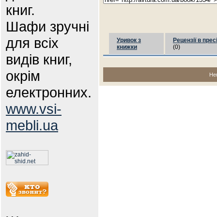
книг.
Шафи зручні
для всіх
Уривок з
Рецензії в прес
книжки
(0)
видів книг,
окрім
Не
електронних.
www.vsi-
mebli.ua