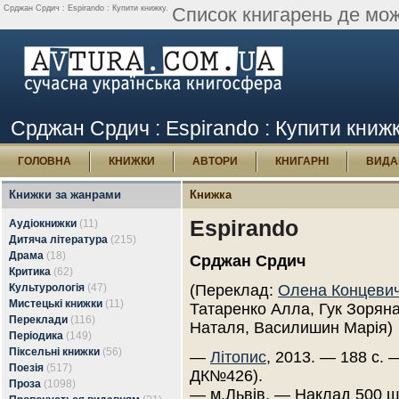
Срджан Срдич : Espirando : Купити книжку.
Список книгарень де мож
Срджан Срдич : Espirando : Купити книж
ГОЛОВНА
КНИЖКИ
АВТОРИ
КНИГАРНІ
ВИДА
Книжки за жанрами
Книжка
Espirando
Аудіокнижки
(11)
Дитяча література
(215)
Драма
(18)
Срджан Срдич
Критика
(62)
Культурологія
(47)
(Переклад:
Олена Концеви
Мистецькі книжки
(11)
Татаренко Алла, Гук Зоряна
Переклади
(116)
Наталя, Василишин Марія)
Періодика
(149)
Піксельні книжки
(56)
—
Літопис
, 2013. — 188 с. 
Поезія
(517)
ДК№426).
Проза
(1098)
— м.Львів. — Наклад 500 ш