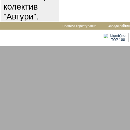
колектив
"Автури".
Правила користування
Засади рейтин