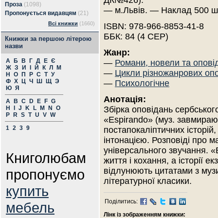
ДК№426).
Проза
(1098)
— м.Львів. — Наклад 500 ш
Пропонується видавцям
(21)
Всі книжки
(1660)
ISBN: 978-966-8853-41-8
ББК: 84 (4 СЕР)
Книжки за першою літерою
назви
Жанр:
А
Б
В
Г
Д
Е
Є
—
Романи, новели та опові
Ж
З
И
І
Й
К
Л
М
—
Цикли різножанрових оп
Н
О
П
Р
С
Т
У
Ф
Х
Ц
Ч
Ш
Щ
Э
—
Психологічне
Ю
Я
Анотація:
A
B
C
D
E
F
G
H
I
J
K
L
M
N
O
Збірка оповідань сербсько
P
R
S
T
U
V
W
«Espirando» (муз. завмираю
1
2
3
9
постапокаліптичних історій
інтонацією. Розповіді про м
універсального звучання. «
Книголюбам
життя і кохання, а історії 
відлунюють цитатами з музик
пропонуємо
літературної класики.
купить
Поділитись:
мебель
Лінк із зображенням книжки: