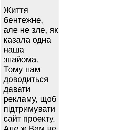
Життя
бентежне,
але не зле, як
казала одна
наша
знайома.
Тому нам
доводиться
давати
рекламу, щоб
підтримувати
сайт проекту.
Але ж Вам не