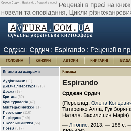
Срджан Срдич : Espirando : Рецензії в пресі.
Рецензії в пресі на кни
новели та оповідання, Цикли різножанрових 
Срджан Срдич : Espirando : Рецензії в пр
ГОЛОВНА
КНИЖКИ
АВТОРИ
КНИГАРНІ
ВИДА
Книжки за жанрами
Книжка
Espirando
Аудіокнижки
(11)
Дитяча література
(215)
Драма
(18)
Срджан Срдич
Критика
(62)
Культурологія
(47)
(Переклад:
Олена Концеви
Мистецькі книжки
(11)
Татаренко Алла, Гук Зоряна
Переклади
(116)
Наталя, Василишин Марія)
Періодика
(149)
Піксельні книжки
(56)
—
Літопис
, 2013. — 188 с. 
Поезія
(517)