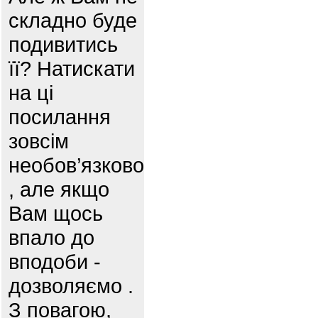
складно буде
подивитись
її? Натискати
на ці
посилання
зовсім
необов’язково
, але якщо
Вам щось
впало до
вподоби -
дозволяємо .
З повагою,