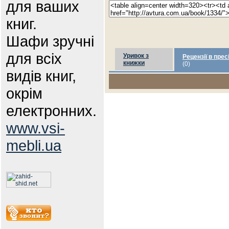
для ваших
книг.
Шафи зручні
для всіх
Уривок з
Рецензії в прес
книжки
(0)
видів книг,
окрім
електронних.
www.vsi-
mebli.ua