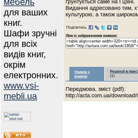
мебель
ґрунтується саме на І цзіні.
Видання адресовано тим, х
для ваших
культурою, а також широком
книг.
Поділитись:
Шафи зручні
Лінк із зображенням книжки:
для всіх
видів книг,
окрім
Рецензії в прес
електронних.
Уривок з
(1)
книжки
www.vsi-
Передмова, зміст (pdf):
mebli.ua
http://acta.com.ua/download/I