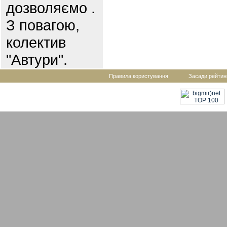
дозволяємо .
З повагою,
колектив
"Автури".
Правила користування
Засади рейтин