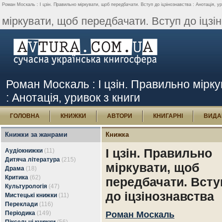
Роман Москаль : І цзін. Правильно міркувати, щоб передбачати. Вступ до іцзінознавства : Анотація, ур
міркувати, щоб передбачати. Вступ до іцзін
Роман Москаль : І цзін. Правильно мірку
: Анотація, уривок з книги
ГОЛОВНА
КНИЖКИ
АВТОРИ
КНИГАРНІ
ВИДА
Книжки за жанрами
Книжка
І цзін. Правильно
Аудіокнижки
(11)
Дитяча література
(215)
міркувати, щоб
Драма
(18)
Критика
(62)
передбачати. Всту
Культурологія
(47)
до іцзінознавства
Мистецькі книжки
(11)
Переклади
(116)
Періодика
(149)
Роман Москаль