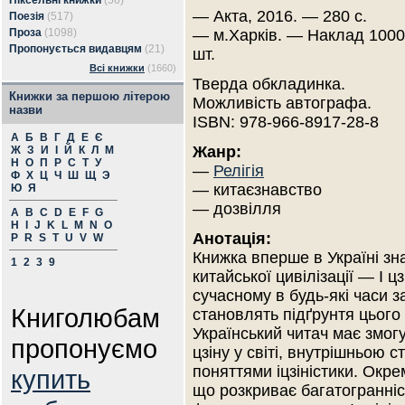
Піксельні книжки
(56)
— Акта, 2016. — 280 с.
Поезія
(517)
Проза
(1098)
— м.Харків. — Наклад 1000
Пропонується видавцям
(21)
шт.
Всі книжки
(1660)
Тверда обкладинка.
Книжки за першою літерою
Можливість автографа.
назви
ISBN: 978-966-8917-28-8
А
Б
В
Г
Д
Е
Є
Жанр:
Ж
З
И
І
Й
К
Л
М
Н
О
П
Р
С
Т
У
—
Релігія
Ф
Х
Ц
Ч
Ш
Щ
Э
— китаєзнавство
Ю
Я
— дозвілля
A
B
C
D
E
F
G
H
I
J
K
L
M
N
O
Анотація:
P
R
S
T
U
V
W
Книжка вперше в Україні зна
1
2
3
9
китайської цивілізації — І ц
сучасному в будь-які часи з
Книголюбам
становлять підґрунтя цього
Український читач має змог
пропонуємо
цзіну у світі, внутрішньою 
поняттями іцзіністики. Окр
купить
що розкриває багатогранніст