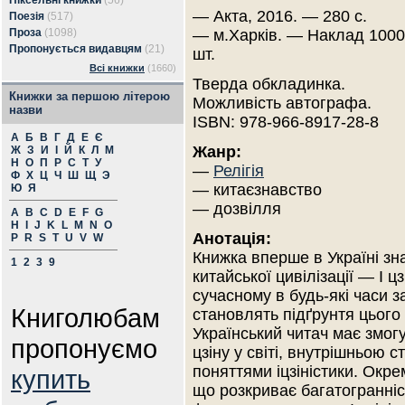
Піксельні книжки
(56)
— Акта, 2016. — 280 с.
Поезія
(517)
Проза
(1098)
— м.Харків. — Наклад 1000
Пропонується видавцям
(21)
шт.
Всі книжки
(1660)
Тверда обкладинка.
Книжки за першою літерою
Можливість автографа.
назви
ISBN: 978-966-8917-28-8
А
Б
В
Г
Д
Е
Є
Жанр:
Ж
З
И
І
Й
К
Л
М
Н
О
П
Р
С
Т
У
—
Релігія
Ф
Х
Ц
Ч
Ш
Щ
Э
— китаєзнавство
Ю
Я
— дозвілля
A
B
C
D
E
F
G
H
I
J
K
L
M
N
O
Анотація:
P
R
S
T
U
V
W
Книжка вперше в Україні зна
1
2
3
9
китайської цивілізації — І ц
сучасному в будь-які часи з
Книголюбам
становлять підґрунтя цього
Український читач має змог
пропонуємо
цзіну у світі, внутрішньою 
поняттями іцзіністики. Окр
купить
що розкриває багатогранніст