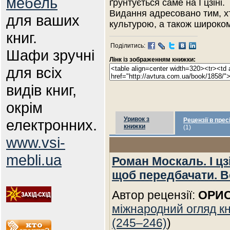
мебель
ґрунтується саме на І цзіні.
Видання адресовано тим, х
для ваших
культурою, а також широком
книг.
Поділитись:
Шафи зручні
Лінк із зображенням книжки:
для всіх
видів книг,
окрім
Уривок з
електронних.
Рецензії в прес
книжки
(1)
www.vsi-
mebli.ua
Роман Москаль. І цз
щоб передбачати. В
Автор рецензії:
ОРИС
міжнародний огляд кни
(245–246)
)