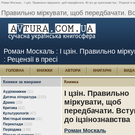
Роман Москаль : І цзін. Правильно міркувати, щоб передбачати. Вступ до іцзінознавства : Рецензії в п
Правильно міркувати, щоб передбачати. Вст
Роман Москаль : І цзін. Правильно мірку
: Рецензії в пресі
ГОЛОВНА
КНИЖКИ
АВТОРИ
КНИГАРНІ
ВИДА
Книжки за жанрами
Книжка
І цзін. Правильно
Аудіокнижки
(11)
Дитяча література
(215)
міркувати, щоб
Драма
(18)
Критика
(62)
передбачати. Всту
Культурологія
(47)
до іцзінознавства
Мистецькі книжки
(11)
Переклади
(116)
Періодика
(149)
Роман Москаль