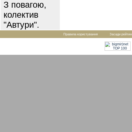
З повагою,
колектив
"Автури".
Правила користування
Засади рейтин