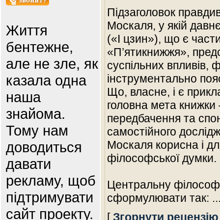
Підзаголовок правди
Москаля, у якій давн
Життя
(«І цзин»), що є час
бентежне,
«П’ятикнижжя», предс
але не зле, як
суспільних впливів, 
казала одна
інструментально поя
Що, власне, і є прик
наша
головна мета книжки 
знайома.
передбачення та спо
Тому нам
самостійного дослідж
Москаля корисна і дл
доводиться
філософської думки.
давати
рекламу, щоб
Центральну філософс
підтримувати
сформулювати так:
..
сайт проекту.
[
Згорнути рецензію