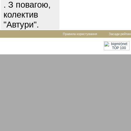
. З повагою,
колектив
"Автури".
Правила користування
Засади рейтин