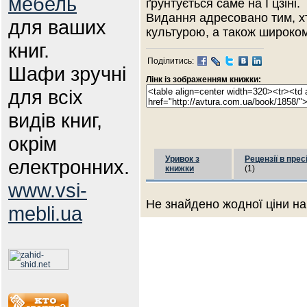
мебель
ґрунтується саме на І цзіні.
Видання адресовано тим, х
для ваших
культурою, а також широком
книг.
Поділитись:
Шафи зручні
Лінк із зображенням книжки:
для всіх
видів книг,
окрім
Уривок з
Рецензії в прес
електронних.
книжки
(1)
www.vsi-
Не знайдено жодної ціни на
mebli.ua