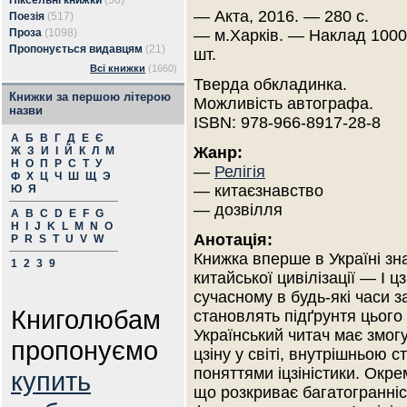
Піксельні книжки
(56)
— Акта, 2016. — 280 с.
Поезія
(517)
Проза
(1098)
— м.Харків. — Наклад 1000
Пропонується видавцям
(21)
шт.
Всі книжки
(1660)
Тверда обкладинка.
Книжки за першою літерою
Можливість автографа.
назви
ISBN: 978-966-8917-28-8
А
Б
В
Г
Д
Е
Є
Жанр:
Ж
З
И
І
Й
К
Л
М
Н
О
П
Р
С
Т
У
—
Релігія
Ф
Х
Ц
Ч
Ш
Щ
Э
— китаєзнавство
Ю
Я
— дозвілля
A
B
C
D
E
F
G
H
I
J
K
L
M
N
O
Анотація:
P
R
S
T
U
V
W
Книжка вперше в Україні зна
1
2
3
9
китайської цивілізації — І ц
сучасному в будь-які часи з
Книголюбам
становлять підґрунтя цього
Український читач має змог
пропонуємо
цзіну у світі, внутрішньою 
поняттями іцзіністики. Окр
купить
що розкриває багатогранніст