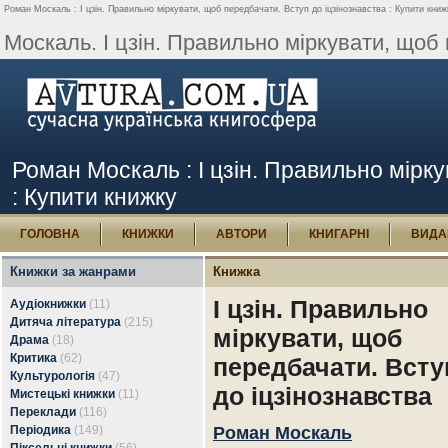
Роман Москаль : І цзін. Правильно міркувати, щоб передбачати. Вступ до іцзінознавства : Купити книж
Москаль. І цзін. Правильно міркувати, щоб 
Роман Москаль : І цзін. Правильно мірку
: Купити книжку
ГОЛОВНА
КНИЖКИ
АВТОРИ
КНИГАРНІ
ВИДА
Книжки за жанрами
Книжка
І цзін. Правильно
Аудіокнижки
(11)
Дитяча література
(215)
міркувати, щоб
Драма
(18)
Критика
(62)
передбачати. Всту
Культурологія
(47)
до іцзінознавства
Мистецькі книжки
(11)
Переклади
(116)
Періодика
(149)
Роман Москаль