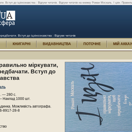
и. Вступ до іцзінознавства : Відгуки читачів.
Відгуки читачів на книжку Роман Москаль. І цзін. Правиль
редбачати. Вступ до іцзінознавства : Відгуки читачів
И
КНИГАРНІ
ВИДАВНИЦТВА
ПОТОЧНЕ
МІЙ АККА
 Правильно міркувати,
едбачати. Вступ до
навства
аль
. — 280 с.
— Наклад 1000 шт.
адинка. Можливість автографа.
6-8917-28-8
ство