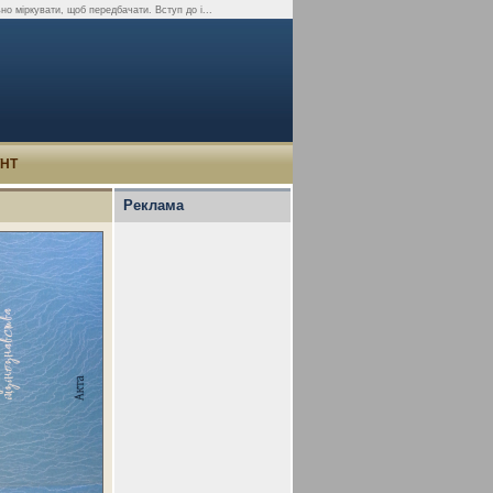
но міркувати, щоб передбачати. Вступ до і...
УНТ
Реклама