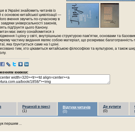
е в Україні знайомить читачів із
й є основою китайської цивілізації —
 його вчення звучить по-сучасному в
и завдяки універсальності законів,
лять підґрунтя цього Канону.
читач має змогу ознайомитися з
лідження І цзіну у світі, внутрішньою структурою пам’ятки, основами та базов
 Окрему частину видання являє собою матеріал, що розкриває багатогранність 
таї, яка ґрунтується саме на І цзіні.
совано тим, хто цікавиться китайською філософією та культурою, а також ши
олу.
раженням книжки:
з
Рецензії в пресі
Де купити
Відгуки читачів
(1)
(0)
(0)
ук першим ...