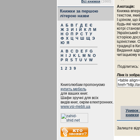
Всі книжки
(1660)
Анотація:
Книжки за першою
Книжка вперш
текстом, яки
літерою назви
І цзіном, що
будь-які час
А
Б
В
Г
Д
Е
Є
котрі станов
Ж
З
И
І
Й
К
Л
М
Український 
Н
О
П
Р
С
Т
У
історією дос
Ф
Х
Ц
Ч
Ш
Щ
Э
іцзіністики.
Ю
Я
традиції в Ки
Видання адре
A
B
C
D
E
F
G
читацькому к
H
I
J
K
L
M
N
O
P
R
S
T
U
V
W
Поділитись:
1
2
3
9
Лінк із зоб
Книголюбам пропонуємо
купить мебель
для ваших книг.
Шафи зручні для всіх
видів книг, окрім електронних.
www.vsi-mebli.ua
Уривок 
книжки
Залиште відг