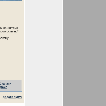
ими поняттями
прогностичної
рокому
Скачати
файл
Додати відгук