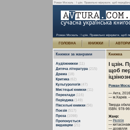
Роман Москаль : І цзін. Правильно міркувати, щоб передбачат
Роман Москаль : І цзін. Правильно міркувати, щоб пе
ГОЛОВНА
КНИЖКИ
АВТОР
Книжки за жанрами
Книжка
І цзін.
Аудіокнижки
(11)
Дитяча література
(215)
щоб пер
Драма
(18)
іцзіноз
Критика
(62)
Культурологія
(47)
Роман Моск
Мистецькі книжки
(11)
— Акта, 2016
Переклади
(116)
— м.Харків. 
Періодика
(149)
Тверда обкл
Піксельні книжки
(56)
ISBN: 978-96
Поезія
(517)
Проза
(1098)
Жанр:
—
Релігія
Пропонується
— китаєзнав
видавцям
(21)
— дозвілля