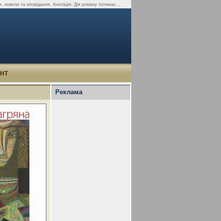
новели та оповідання. Анотація: Дія роману починає...
УНТ
Реклама