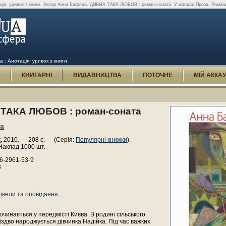
я, уривок з книги.
Автор Анна Багряна. ДИВНА ТАКА ЛЮБОВ : роман-соната. У жанрах Проза, Романи, 
: Анотація, уривок з книги
И
КНИГАРНІ
ВИДАВНИЦТВА
ПОТОЧНЕ
МІЙ АККА
ТАКА ЛЮБОВ : роман-соната
на
к
, 2010. — 208 с. — (Серія:
Популярні книжки
).
Наклад 1000 шт.
6-2961-53-9
8
овели та оповідання
очинається у передмісті Києва. В родині сільського
іздво народжується дівчинка Надійка. Під час важких