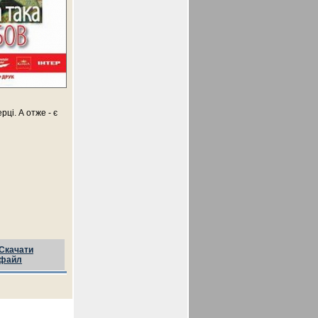
ці. А отже - є
Скачати
файл