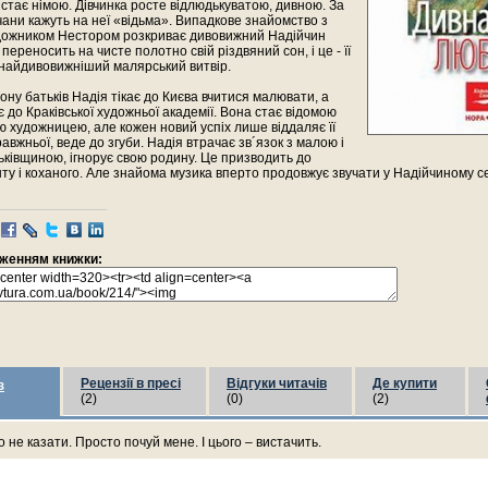
 стає німою. Дівчинка росте відлюдькуватою, дивною. За
ани кажуть на неї «відьма». Випадкове знайомство з
удожником Нестором розкриває дивовижний Надійчин
переносить на чисте полотно свій різдвяний сон, і це - її
найдивовижніший малярський витвір.
ну батьків Надія тікає до Києва вчитися малювати, а
є до Краківської художньої академії. Вона стає відомою
 художницею, але кожен новий успіх лише віддаляє її
равжньої, веде до згуби. Надія втрачає зв´язок з малою і
ківщиною, ігнорує свою родину. Це призводить до
ту і коханого. Але знайома музика вперто продовжує звучати у Надійчиному сер
раженням книжки:
Рецензії в пресі
Відгуки читачів
Де купити
з
(2)
(0)
(2)
 не казати. Просто почуй мене. І цього – вистачить.