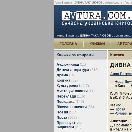
Анна Багряна : ДИВНА ТАКА ЛЮБОВ : роман-соната : Анотаці
Анна Багряна : ДИВНА ТАКА ЛЮБОВ : роман-соната 
ГОЛОВНА
КНИЖКИ
АВТОР
Книжки за жанрами
Книжка
ДИВНА 
Аудіокнижки
(11)
Дитяча література
(215)
Анна Багря
Драма
(18)
Критика
(62)
—
Нора-Дру
Культурологія
(47)
— м.Київ. — 
Мистецькі книжки
(11)
ISBN: 978-96
Переклади
(116)
ББК: 84У А6
Періодика
(149)
Жанр:
Піксельні книжки
(56)
—
Проза
Поезія
(517)
—
Романи, н
Проза
(1098)
Анотація:
Пропонується
Дія роману п
видавцям
(21)
вчителя на Р