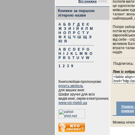
Всі книжки
(1660)
пологів мати
це односельч
київським х
Книжки за першою
талант: вона 
літерою назви
найперший, 
А
Б
В
Г
Д
Е
Є
Попри заборо
Ж
З
И
І
Й
К
Л
М
потім вступа
Н
О
П
Р
С
Т
У
європейською
Ф
Х
Ц
Ч
Ш
Щ
Э
від себе - сп
Ю
Я
великою Бать
втрати талан
A
B
C
D
E
F
G
надія.
H
I
J
K
L
M
N
O
P
R
S
T
U
V
W
Поділитись:
1
2
3
9
Лінк із зоб
Книголюбам пропонуємо
купить мебель
для ваших книг.
Шафи зручні для всіх
видів книг, окрім електронних.
www.vsi-mebli.ua
Уривок 
книжки
Можеш нічого