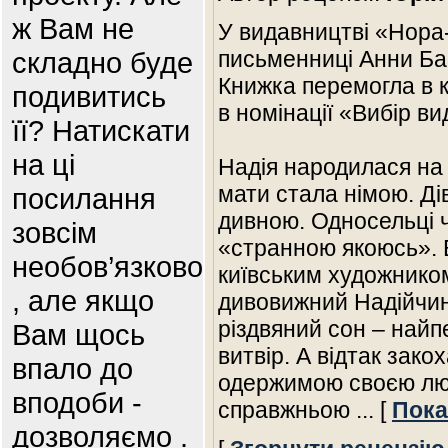
ж Вам не
У видавництві «Нора
складно буде
письменниці Анни Ба
Книжка перемогла в 
подивитись
в номінації «Вибір ви
її? Натискати
на ці
Надія народилася на Р
мати стала німою. Ді
посилання
дивною. Односельці ч
зовсім
«странною якоюсь». 
необов’язково
київським художнико
, але якщо
дивовижний Надійчин
різдвяний сон – най
Вам щось
витвір. А відтак зако
впало до
одержимою своєю лю
вподоби -
справжньою
... [
Пока
дозволяємо .