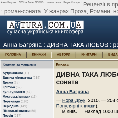
Анна Багряна : ДИВНА ТАКА ЛЮБОВ : роман-соната : Рецензії в пресі.
Рецензії в 
: роман-соната. У жанрах Проза, Романи, но
Анна Багряна : ДИВНА ТАКА ЛЮБОВ : ром
ГОЛОВНА
КНИЖКИ
АВТОРИ
КНИГАРНІ
ВИДА
Книжки за жанрами
Книжка
ДИВНА ТАКА ЛЮБО
Аудіокнижки
(11)
Дитяча література
(215)
соната
Драма
(18)
Критика
(62)
Анна Багряна
Культурологія
(47)
Мистецькі книжки
(11)
—
Нора-Друк
, 2010. — 208 
Переклади
(116)
Популярні книжки
).
Періодика
(149)
— м.Київ. — Наклад 1000 ш
Піксельні книжки
(56)
Поезія
(517)