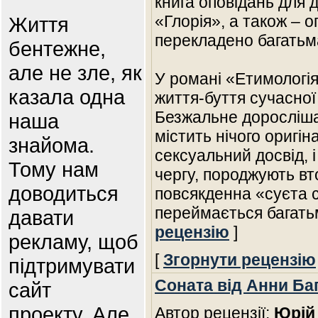
книга оповідань для 
«Глорія», а також – 
Життя
перекладено багатьм
бентежне,
але не зле, як
У романі «Етимологія
казала одна
життя-буття сучасної
Безжальне дорослішан
наша
містить нічого оригін
знайома.
сексуальний досвід, і
Тому нам
чергу, породжують вт
доводиться
повсякденна «суєта с
переймається багат
давати
рецензію
]
рекламу, щоб
[
Згорнути рецензію
підтримувати
Соната від Анни Ба
сайт
проекту. Але
Автор рецензії:
Юрій