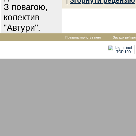
[
Згорнути рецензію
З повагою,
колектив
"Автури".
Правила користування
Засади рейтин