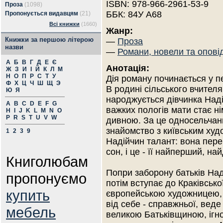
ISBN: 978-966-2961-53-9
Проза
(1098)
ББК: 84У А68
Пропонується видавцям
(21)
Всі книжки
(1660)
Жанр:
Книжки за першою літерою
—
Проза
назви
—
Романи, новели та опові
А
Б
В
Г
Д
Е
Є
Анотація:
Ж
З
И
І
Й
К
Л
М
Н
О
П
Р
С
Т
У
Дія роману починається у п
Ф
Х
Ц
Ч
Ш
Щ
Э
В родині сільського вчителя
Ю
Я
народжується дівчинка Наді
A
B
C
D
E
F
G
важких пологів мати стає н
H
I
J
K
L
M
N
O
P
R
S
T
U
V
W
дивною. За це односельчани
знайомство з київським ху
1
2
3
9
Надійчин талант: вона пере
сон, і це - її найперший, н
Книголюбам
Попри заборону батьків Над
пропонуємо
потім вступає до Краківсько
купить
європейською художницею, 
від себе - справжньої, веде
мебель
великою Батьківщиною, ігн