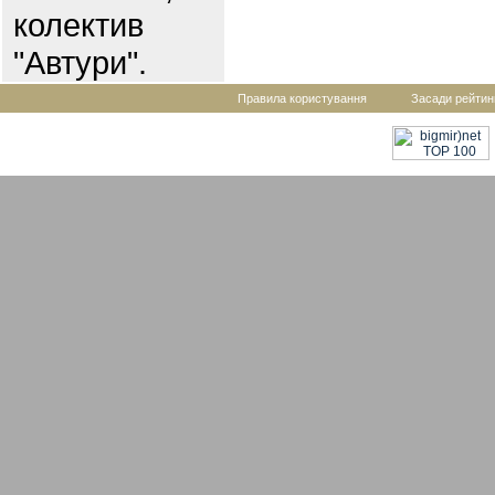
колектив
"Автури".
Правила користування
Засади рейтин