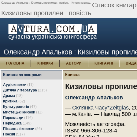
Олександр Апальков : Кизиловы пропилеи : повість : Купити книжку.
Список книгар
Кизиловы пропилеи : повість.
Олександр Апальков : Кизиловы пропилеи
ГОЛОВНА
КНИЖКИ
АВТОРИ
КНИГАРНІ
ВИДА
Книжки за жанрами
Книжка
Кизиловы пропилеи
Аудіокнижки
(11)
Дитяча література
(215)
Драма
(18)
Олександр Апальков
Критика
(62)
Культурологія
(47)
—
Склянка Часу*Zeitglas
, 2
Мистецькі книжки
(11)
— м.Канів. — Наклад 500 ш
Переклади
(116)
Періодика
(149)
Можливість автографа.
Піксельні книжки
(56)
ISBN: 966-306-128-4
Поезія
(517)