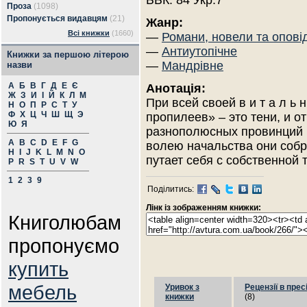
ББК: 84 Укр.7
Проза
(1098)
Пропонується видавцям
(21)
Жанр:
Всі книжки
(1660)
—
Романи, новели та опові
—
Антиутопічне
Книжки за першою літерою
—
Мандрівне
назви
А
Б
В
Г
Д
Е
Є
Анотація:
Ж
З
И
І
Й
К
Л
М
При всей своей в и т а л ь 
Н
О
П
Р
С
Т
У
Ф
Х
Ц
Ч
Ш
Щ
Э
пропилеев» – это тени, и о
Ю
Я
разнополюсных провинций 
A
B
C
D
E
F
G
волею начальства они собр
H
I
J
K
L
M
N
O
путает себя с собственной 
P
R
S
T
U
V
W
1
2
3
9
Поділитись:
Лінк із зображенням книжки:
Книголюбам
пропонуємо
купить
мебель
Уривок з
Рецензії в прес
книжки
(8)