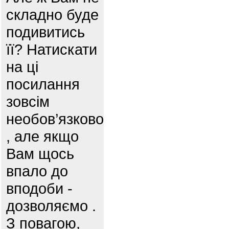
складно буде
подивитись
її? Натискати
на ці
посилання
зовсім
необов’язково
, але якщо
Вам щось
впало до
вподоби -
дозволяємо .
З повагою,