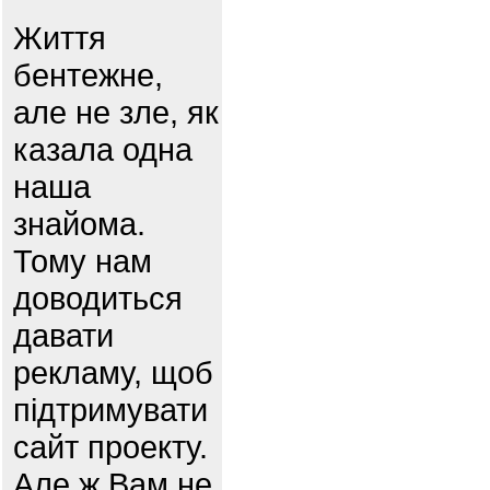
Життя
бентежне,
але не зле, як
казала одна
наша
знайома.
Тому нам
доводиться
давати
рекламу, щоб
підтримувати
сайт проекту.
Але ж Вам не