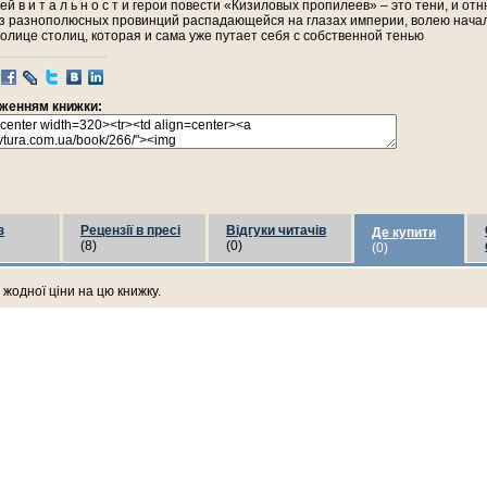
ей в и т а л ь н о с т и герои повести «Кизиловых пропилеев» – это тени, и от
из разнополюсных провинций распадающейся на глазах империи, волею нача
олице столиц, которая и сама уже путает себя с собственной тенью
раженням книжки:
з
Рецензії в пресі
Відгуки читачів
Де купити
(8)
(0)
(0)
жодної ціни на цю книжку.