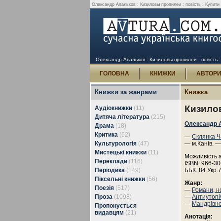
Олександр Апальков : Кизиловы пропилеи : повість : Купити 
Олександр Апальков : Кизиловы пропилеи : повість :
ГОЛОВНА
КНИЖКИ
АВТОР
Книжки за жанрами
Книжка
Кизилов
Аудіокнижки
(11)
Дитяча література
(215)
Олександр 
Драма
(18)
Критика
(62)
—
Склянка Ч
Культурологія
(47)
— м.Канів. —
Мистецькі книжки
(11)
Можливість 
Переклади
(116)
ISBN: 966-30
Періодика
(149)
ББК: 84 Укр.
Піксельні книжки
(56)
Жанр:
Поезія
(517)
—
Романи, н
Проза
(1098)
—
Антиутопі
—
Мандрівн
Пропонується
видавцям
(21)
Анотація: