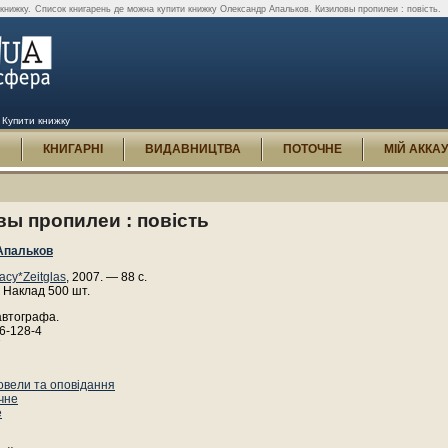
книжку.
Список книгарень де можна купити книжку Олександр Апальков. Кизиловы пропилеи : повість.
 Купити книжку
И
КНИГАРНІ
ВИДАВНИЦТВА
ПОТОЧНЕ
МІЙ АККА
ы пропилеи : повість
Апальков
асу*Zeitglas
, 2007. — 88 с.
 Наклад 500 шт.
автографа.
6-128-4
7
овели та оповідання
чне
е