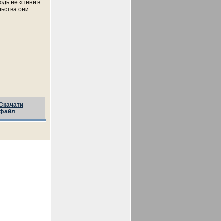
нюдь не «тени в
льства они
Скачати
файл