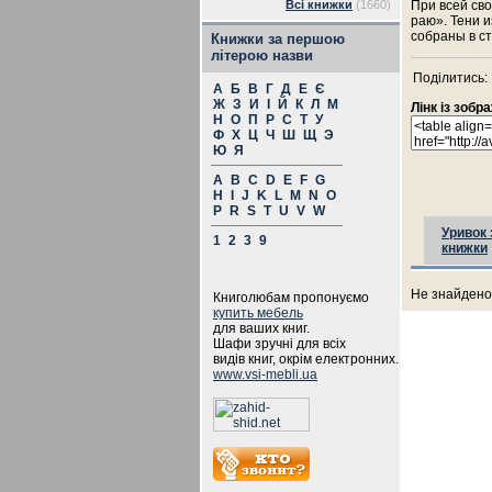
Всі книжки
(1660)
При всей сво
раю». Тени 
собраны в ст
Книжки за першою
літерою назви
Поділитись:
А
Б
В
Г
Д
Е
Є
Ж
З
И
І
Й
К
Л
М
Лінк із зоб
Н
О
П
Р
С
Т
У
Ф
Х
Ц
Ч
Ш
Щ
Э
Ю
Я
A
B
C
D
E
F
G
H
I
J
K
L
M
N
O
P
R
S
T
U
V
W
Уривок 
1
2
3
9
книжки
Не знайдено 
Книголюбам пропонуємо
купить мебель
для ваших книг.
Шафи зручні для всіх
видів книг, окрім електронних.
www.vsi-mebli.ua