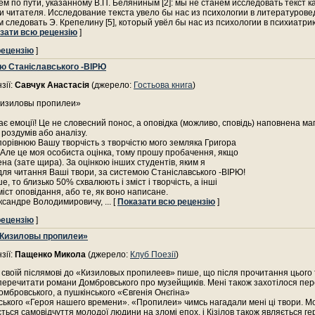
м по пути, указанному В.П. Беляниным [2]: мы не станем исследовать текст к
и читателя. Исследование текста увело бы нас из психологии в литературове
 следовать Э. Крепелину [5], который увёл бы нас из психологии в психиатри
зати всю рецензію
]
рецензію
]
ю Станіславського -ВІРЮ
зії:
Савчук Анастасія
(джерело:
Гостьова книга
)
"Кизиловы пропилеи»
ає емоції! Це не словесний понос, а оповідка (можливо, сповідь) наповнена ма
 роздумів або аналізу.
порівнюю Вашу творчість з творчістю мого земляка Григора
Але це моя особиста оцінка, тому прошу пробачення, якщо
на (зате щира). За оцінкою інших студентів, яким я
ля читання Ваші твори, за системою Станіславського -ВІРЮ!
, то близько 50% схвалюють і зміст і творчість, а інші
міст оповідання, або те, як воно написане.
ександре Володимировичу,
... [
Показати всю рецензію
]
рецензію
]
«Кизиловы пропилеи»
зії:
Пащенко Микола
(джерело:
Клуб Поезії
)
 своїй післямові до «Кизиловых пропилеев» пише, що після прочитання цього
перечитати романи Домбровського про музейщиків. Мені також захотілося пер
омбровського, а пушкінського «Євгенія Онєгіна»
ського «Героя нашего времени». «Пропилеи» чимсь нагадали мені ці твори. М
ється самовідчуття молодої людини на зломі епох, і Кізілов також являється гер