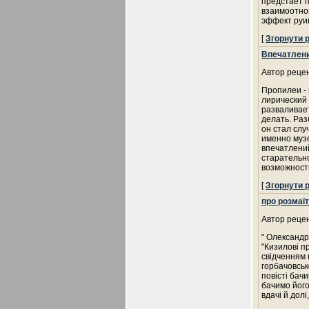
предстает п
взаимоотно
эффект руи
[
Згорнути 
Впечатлени
Автор рецен
Пропилеи - 
лирический 
разваливает
делать. Раз
он стал слу
именно муз
впечатлени
старательн
возможност
[
Згорнути 
про розмаїт
Автор рецен
" Олександр
"Кизилові п
свідченням 
горбачовськ
повісті бач
бачимо його
вдачі й долі