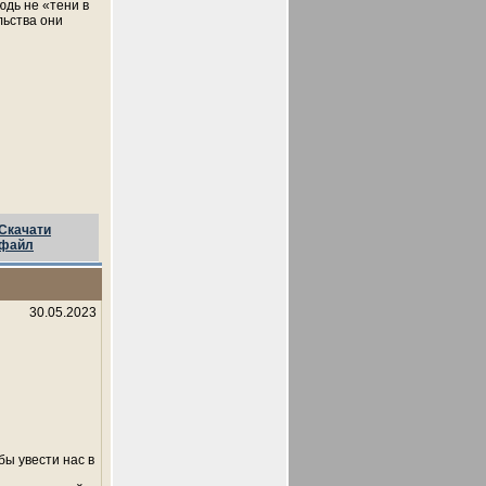
нюдь не «тени в
льства они
Скачати
файл
30.05.2023
ы увести нас в