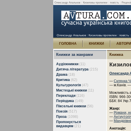
Олександр Апальков : Кизиловы пропилеи : повість : Рецензії
Олександр Апальков : Кизиловы пропилеи : повість : 
ГОЛОВНА
КНИЖКИ
АВТОР
Книжки за жанрами
Книжка
Кизилов
Аудіокнижки
(11)
Дитяча література
(215)
Олександр 
Драма
(18)
Критика
(62)
—
Склянка Ч
Культурологія
(47)
— м.Канів. —
Мистецькі книжки
(11)
Можливість 
Переклади
(116)
ISBN: 966-30
Періодика
(149)
ББК: 84 Укр.
Піксельні книжки
(56)
Жанр:
Поезія
(517)
—
Романи, н
Проза
(1098)
—
Антиутопі
—
Мандрівн
Пропонується
видавцям
(21)
Анотація: