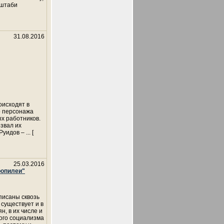
сштаби
31.08.2016
оисходят в
о персонажа
х работников.
озвал их
 Руидов –
... [
25.03.2016
ропилеи"
писаны сквозь
существует и в
, в их числе и
того социализма