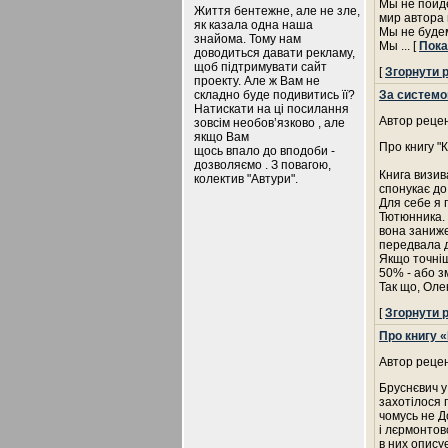
Мы не пойдё
Життя бентежне, але не зле,
мир автора 
як казала одна наша
Мы не будем
знайома. Тому нам
Мы
... [
Пока
доводиться давати рекламу,
щоб підтримувати сайт
[
Згорнути 
проекту. Але ж Вам не
складно буде подивитись її?
За системо
Натискати на ці посилання
Автор рецен
зовсім необов’язково , але
якщо Вам
Про книгу 
щось впало до вподоби -
дозволяємо . З повагою,
Книга визив
колектив "Автури".
спонукає до
Для себе я 
Тютюнника. 
вона заниже
передвала д
Якщо точніше
50% - або з
Так що, Ол
[
Згорнути 
Про книгу 
Автор рецен
Бруснєвич у
захотілося 
чомусь не Д
і лєрмонтов
в них опису