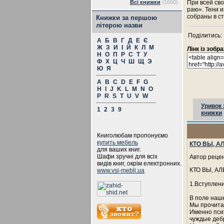
Всі книжки
(1660)
При всей сво
раю». Тени 
собраны в ст
Книжки за першою
літерою назви
Поділитись:
А
Б
В
Г
Д
Е
Є
Ж
З
И
І
Й
К
Л
М
Лінк із зоб
Н
О
П
Р
С
Т
У
Ф
Х
Ц
Ч
Ш
Щ
Э
Ю
Я
A
B
C
D
E
F
G
H
I
J
K
L
M
N
O
P
R
S
T
U
V
W
Уривок 
1
2
3
9
книжки
Книголюбам пропонуємо
купить мебель
КТО ВЫ, 
для ваших книг.
Шафи зручні для всіх
Автор рецен
видів книг, окрім електронних.
КТО ВЫ, А
www.vsi-mebli.ua
1.Вступлен
В поле наше
Мы прочита
Именно псих
чуждые деб