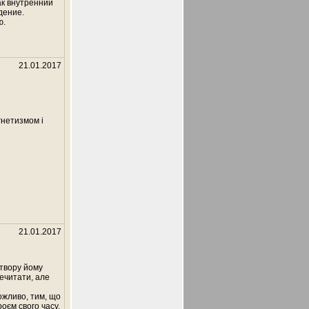
ак внутренний
дение.
ю.
21.01.2017
гнетизмом і
21.01.2017
 твору йому
ечитати, але
ожливо, тим, що
оєм свого часу,