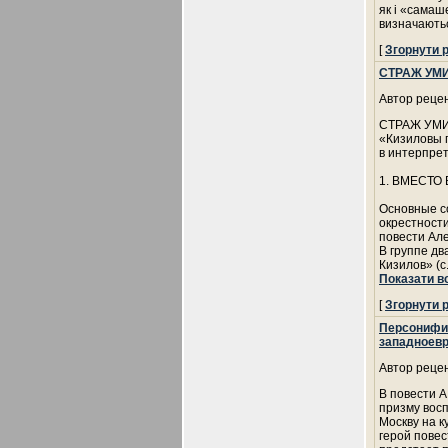
як і «самаш
визначаютьс
[
Згорнути 
СТРАЖ УМ
Автор рецен
СТРАЖ УМ
«Кизиловы 
в интерпре
1. ВМЕСТО 
Основные с
окрестности
повести Ал
В группе дв
Кизилов» (с
Показати в
[
Згорнути 
Персонифик
западноевр
Автор рецен
В повести 
призму восп
Москву на к
герой повес