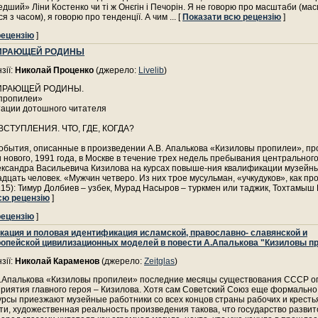
едший» Ліни Костенко чи ті ж Онєгін і Печорін. Я не говорю про масштаби (ма
я з часом), я говорю про тенденції. А чим
... [
Показати всю рецензію
]
рецензію
]
ИРАЮЩЕЙ РОДИНЫ
зії:
Николай Проценко
(джерело:
Livelib
)
ИРАЮЩЕЙ РОДИНЫ.
пропилеи»
тации дотошного читателя
ВСТУПЛЕНИЯ. ЧТО, ГДЕ, КОГДА?
обытия, описанные в произведении А.В. Апалькова «Кизиловы пропилеи», пр
 нового, 1991 года, в Москве в течение трех недель пребывания центральног
ександра Васильевича Кизилова на курсах повыше-ния квалификации музейны
адцать человек. «Мужчин четверо. Из них трое мусульман, «учкудуков», как пр
.15): Тимур Долбиев – узбек, Мурад Насыров – туркмен или таджик, Тохтамыш
сю рецензію
]
рецензію
]
ация и половая идентификация исламской, православно- славянской и
опейской цивилизационных моделей в повести А.Апалькова "Кизиловы п
зії:
Николай Караменов
(джерело:
Zeitglas
)
А.Апалькова «Кизиловы пропилеи» последние месяцы существования СССР о
риятия главного героя – Кизилова. Хотя сам Советский Союз еще формально 
урсы приезжают музейные работники со всех концов страны рабочих и крестьян
ти, художественная реальность произведения такова, что государство разви