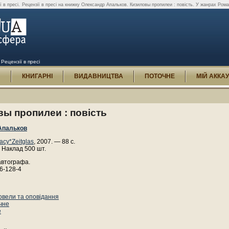
 в пресі.
Рецензії в пресі на книжку Олександр Апальков. Кизиловы пропилеи : повість. У жанрах Рома
Рецензії в пресі
И
КНИГАРНІ
ВИДАВНИЦТВА
ПОТОЧНЕ
МІЙ АККА
ы пропилеи : повість
Апальков
асу*Zeitglas
, 2007. — 88 с.
 Наклад 500 шт.
автографа.
6-128-4
7
овели та оповідання
чне
е