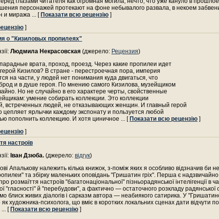
еред глазами читателя как огромная могила, нечто, что уже кануло в прошлое
шения персонажей протекают на фоне небывалого развала, в некоем забвени
н и миража
... [
Показати всю рецензію
]
рецензію
]
я о "Кизиловых пропилеях"
зії:
Людмила Некрасовская
(джерело:
Рецензия
)
парадные врата, проход, проезд. Через какие пропилеи идет
герой Кизилов? В стране - перестроечная пора, империя
ся на части, у людей нет понимания куда двигаться, что
брод и в душе героя. По мнению самого Кизилова, музейщиком
чайно. Но не случайно в его характере черты, свойственные
ейщикам: умение собирать коллекции. Это коллекции
й, встреченных людей, не отказывающих женщин. И главный герой
о цепляет ярлычки каждому экспонату и пользуется любой
ью пополнить коллекцию. И хотя циничное
... [
Показати всю рецензію
]
рецензію
]
тя настроїв
зії:
Іван Дзюба.
(джерело:
відгук
)
ові Апалькову належить кілька книжок, з-поміж яких я особливо відзначив би н
ропилеи" та збірку маленьких оповідань "Гришатин гріх". Перша є надзвичайно
про розмаїття настроїв "багатонаціональної" пізньорадянської інтелігенції в ч
ої "гласності" й "перебудови", а фактично — остаточного розкладу радянської 
имо блиск живих діалогів і сарказм автора — неабиякого сатирика. У "Гришатино
 як художника-психолога, що вміє в коротких локальних сценах дати відчути п
,
... [
Показати всю рецензію
]