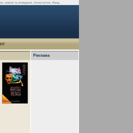
ни, новели та оповідання, Антиутопічне, Манд...
УНТ
Реклама