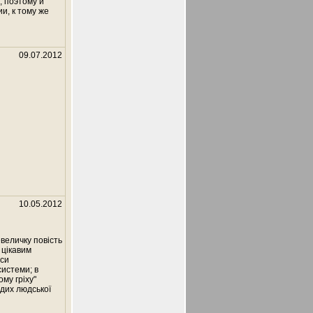
, поэтому и
и, к тому же
09.07.2012
10.05.2012
евеличку повість
 цікавим
аси
системи; в
му гріху"
одих людської