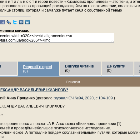
ей в и т а л ь н о с т и герои повести «Кизиловых пропилеев» – это тени, и от
из разнополюсных провинций распадающейся на глазах империи, волею нача
олице столиц, которая и сама уже путает себя с собственной тенью
раженням книжки:
з
Відгуки читачів
Де купити
Рецензії в пресі
(0)
(0)
(8)
Рецензія
АЛЕКСАНДР ВАСИЛЬЕВИЧ КИЗИЛОВ?
зії:
Анна Проценко
(джерело:
журнал СЧ №94, 2020, с.104-109.
)
ЛЕКСАНДР ВАСИЛЬЕВИЧ КИЗИЛОВ?
ие
го зрения попала повесть А.В. Апалькова «Кизиловы пропилеи» [1].
ем её и проведём небольшое психологическое исследование.
ологическое. А потому не пойдём соблазнительными путями, которые могли б
ри.