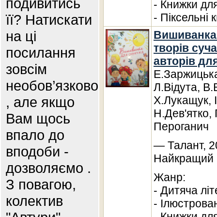
подивитись
- Книжки дл
- Піксельні 
її? Натискати
на ці
Вишиванка 
творів суч
посилання
авторів для
зовсім
Е.Заржицька
необов’язково
Л.Відута, В.
, але якщо
Х.Лукащук, 
Н.Дев'ятко, 
Вам щось
Пероганич
впало до
— Талант, 2
вподоби -
Найкращий п
дозволяємо .
Жанр:
З повагою,
- Дитяча лі
колектив
- Ілюстрова
- Книжки дл