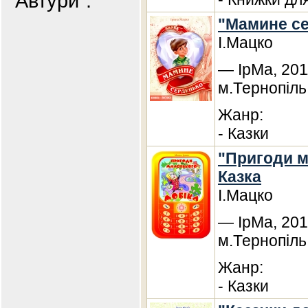
"Автури".
"Мамине се
І.Мацко
— ІрМа, 201
м.Тернопіль
Жанр:
- Казки
"Пригоди м
Казка
І.Мацко
— ІрМа, 201
м.Тернопіль
Жанр:
- Казки