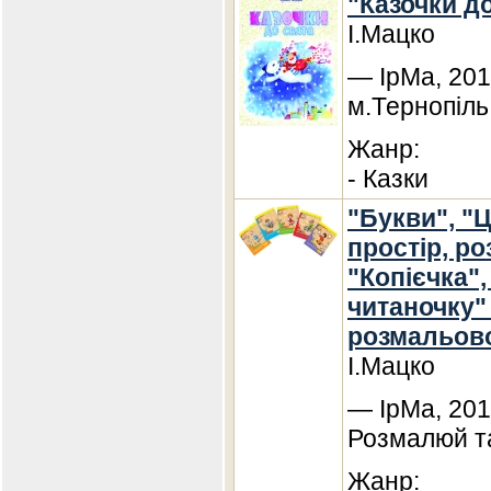
"Казочки до
І.Мацко
— ІрМа, 201
м.Тернопіль
Жанр:
- Казки
"Букви", "
простір, ро
"Копієчка"
читаночку"
розмальов
І.Мацко
— ІрМа, 201
Розмалюй та
Жанр: