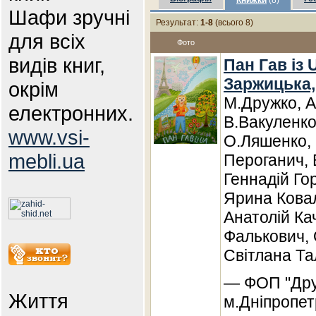
Книжки
(8)
Шафи зручні
Результат:
1-8
(всього 8)
для всіх
Фото
видів книг,
Пан Гав із 
Заржицька,
окрім
М.Дружко, А
електронних.
В.Вакуленко
www.vsi-
О.Ляшенко, 
mebli.ua
Пероганич, 
Геннадій Го
Ярина Кова
Анатолій Ка
Фалькович,
Світлана Та
— ФОП "Друж
Життя
м.Дніпропет