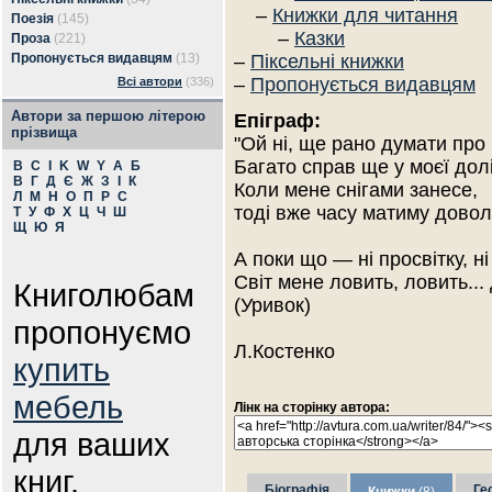
–
Книжки для читання
Поезія
(145)
–
Казки
Проза
(221)
Пропонується видавцям
(13)
–
Піксельні книжки
–
Пропонується видавцям
Всі автори
(336)
Автори за першою літерою
Епіграф:
прізвища
"Ой ні, ще рано думати про 
Багато справ ще у моєї долі
B
C
I
K
W
Y
А
Б
В
Г
Д
Є
Ж
З
І
К
Коли мене снігами занесе,
Л
М
Н
О
П
Р
С
тоді вже часу матиму довол
Т
У
Ф
Х
Ц
Ч
Ш
Щ
Ю
Я
А поки що — ні просвітку, ні
Світ мене ловить, ловить... 
Книголюбам
(Уривок)
пропонуємо
Л.Костенко
купить
мебель
Лінк на сторінку автора:
для ваших
книг.
Біографія
Ге