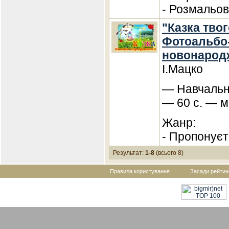
- Розмальов
"Казка тво
Фотоальбо-
новонарод
І.Мацко
— Навчальна
— 60 с. — м
Жанр:
- Пропонує
Результат:
1-8
(всього 8)
Правила користування
Засади рейтин