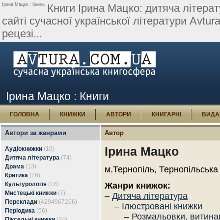
Ірина Мацко : Книги.
Книги Ірина Мацко: дитяча літерат
сайті сучасної української літератури Avtura
рецезі...
Ірина Мацко : Книги
ГОЛОВНА
КНИЖКИ
АВТОРИ
КНИГАРНІ
ВИДА
Автори за жанрами
Автор
Ірина Мацко
Аудіокнижки
(10)
Дитяча література
(74)
Драма
(13)
м.Тернопіль, Тернопільська
Критика
(26)
Культурологія
(18)
Жанри книжок:
Мистецькі книжки
(7)
–
Дитяча література
Переклади
(4294967266)
–
Ілюстровані книжки
Періодика
(56)
–
Розмальовки, витина
Піксельні книжки
(34)