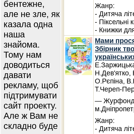
бентежне,
Жанр:
але не зле, як
- Дитяча лі
- Піксельні 
казала одна
- Книжки дл
наша
Мами прося
знайома.
Збірник тв
Тому нам
українськи
доводиться
Е.Заржицька
Н.Дев'ятко,
давати
О.Рєпіна, В.
рекламу, щоб
Т.Череп-Пер
підтримувати
— Журфонд,
сайт проекту.
м.Дніпропет
Але ж Вам не
Жанр:
складно буде
- Дитяча лі