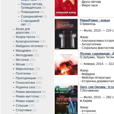
- Друга світова
Перша світова,
–
- Мирні часи
Громадянська
(9)
–
Покращення
(0)
–
Середньовіччя
(2)
Рівне/Ровно : роман
Стародавній
–
О.Ірванець
світ
(2)
Казки для
–
— Фоліо, 2010. — 224 с
дорослих
(16)
–
Кіндер-проза
(6)
Жанр:
- Альтернативна історі
–
Культурологічне
(16)
- Антиутопічне
–
Майданні літописи
(0)
- Соціальна фантастик
+
Мандрівне
(84)
Літопис самовидців : 
–
Мелодрама
(21)
О.Забужко, Терен Тетян
–
Містичне
(56)
— Комора, 2014. — 312 
+
Міське
(145)
+
Міфологічне
(29)
Жанр:
–
Політичне
(12)
- Майдани
- Фейсбук-література
–
Пригодницьке
(94)
- Історична документал
+
Психологічне
(85)
Орлі, син Орлика : Іс
–
Родинна сага
(31)
Т.Литовченко
–
Роман-виховання
(8)
–
Роман-життєпис
(17)
— Фоліо, 2010. — 282 с.
м.Харків
–
Роман-нарис
(2)
+
Сільське
(29)
Жанр:
–
Спортивне
(2)
- Історичне