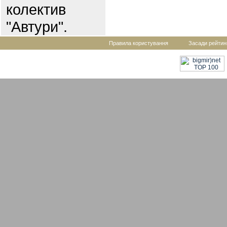
колектив
"Автури".
Правила користування
Засади рейтин