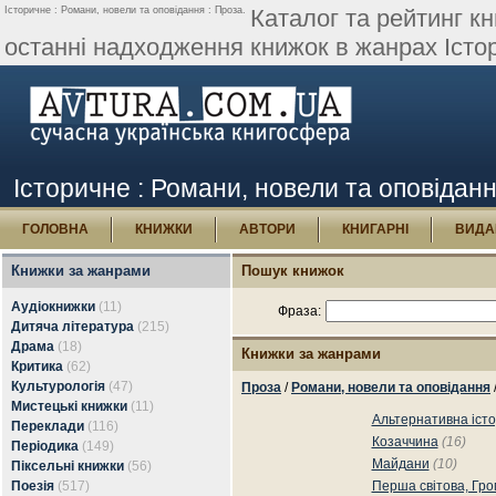
Історичне : Романи, новели та оповідання : Проза.
Каталог та рейтинг кн
останні надходження книжок в жанрах Істори
Історичне : Романи, новели та оповіданн
ГОЛОВНА
КНИЖКИ
АВТОРИ
КНИГАРНІ
ВИДА
Книжки за жанрами
Пошук книжок
Аудіокнижки
(11)
Фраза:
Дитяча література
(215)
Драма
(18)
Книжки за жанрами
Критика
(62)
Культурологія
(47)
Проза
/
Романи, новели та оповідання
Мистецькі книжки
(11)
Альтернативна істо
Переклади
(116)
Козаччина
(16)
Періодика
(149)
Майдани
(10)
Піксельні книжки
(56)
Поезія
(517)
Перша світова, Гр