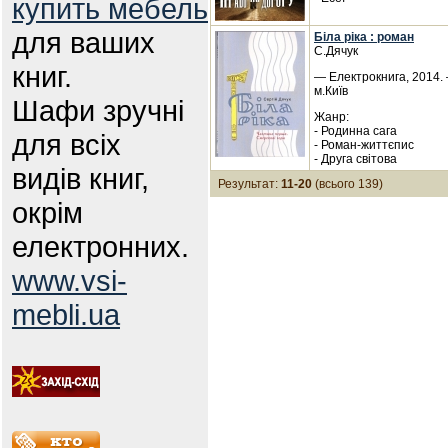
купить мебель
для ваших
Біла ріка : роман
С.Дячук
книг.
— Електрокнига, 2014. 
м.Київ
Шафи зручні
Жанр:
- Родинна сага
для всіх
- Роман-життєпис
- Друга світова
видів книг,
Результат:
11-20
(всього 139)
окрім
електронних.
www.vsi-
mebli.ua