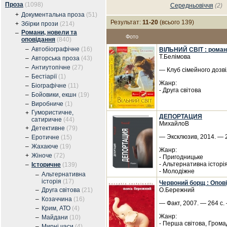
Проза
(1098)
Середньовіччя
(2)
+
Документальна проза
(51)
Результат:
11-20
(всього 139)
+
Збірки прози
(214)
Романи, новели та
–
Фото
оповідання
(840)
–
Автобіографічне
(16)
ВІЛЬНИЙ СВІТ : роман
Т.Белімова
–
Авторська проза
(43)
–
Антиутопічне
(27)
— Клуб сімейного дозві
–
Бестіарії
(1)
Жанр:
–
Біографічне
(11)
- Друга світова
–
Бойовики, екшн
(19)
–
Виробниче
(1)
Гумористичне,
+
ДЕПОРТАЦИЯ
сатиричне
(44)
МихайлоВ
+
Детективне
(79)
— Эксклюзив, 2014. — 2
–
Еротичне
(15)
–
Жахаюче
(19)
Жанр:
+
Жіноче
(72)
- Пригодницьке
- Альтернативна історі
–
Історичне
(139)
- Молодіжне
Альтернативна
–
історія
(17)
Червоний борщ : Опов
–
Друга світова
(21)
О.Бережний
–
Козаччина
(16)
— Факт, 2007. — 264 с. 
–
Крим, АТО
(4)
Жанр:
–
Майдани
(10)
- Перша світова, Гром
–
Мирні часи
(4)