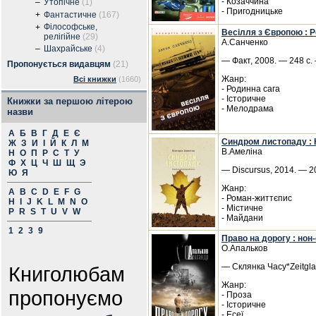
- Козаччина
–
Утопічне
(1)
- Пригодницьке
+
Фантастичне
(167)
Філософське,
+
Весілля з Європою : 
релігійне
(29)
А.Санченко
–
Шахрайське
(4)
— Факт, 2008. — 248 с. 
Пропонується видавцям
(21)
Жанр:
Всі книжки
(1660)
- Родинна сага
- Історичне
Книжки за першою літерою
- Мелодрама
назви
А
Б
В
Г
Д
Е
Є
Синдром листопаду :
Ж
З
И
І
Й
К
Л
М
В.Амеліна
Н
О
П
Р
С
Т
У
Ф
Х
Ц
Ч
Ш
Щ
Э
— Discursus, 2014. — 2
Ю
Я
Жанр:
A
B
C
D
E
F
G
- Роман-життєпис
H
I
J
K
L
M
N
O
- Містичне
P
R
S
T
U
V
W
- Майдани
1
2
3
9
Право на дорогу : нон
О.Апальков
— Склянка Часу*Zeitgla
Книголюбам
Жанр:
пропонуємо
- Проза
- Історичне
- Есеї