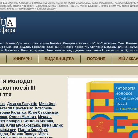
я Єрьоменко, Катерина Бабкіна, Катерина Калитко, Юлія Стахівська, Олег Романенко, Олеся Мамчич, 
зінський, Павло Коробчук, Світлана Богдан, Галина Ткачук, Мірек Боднар, Любов Якимчук, Ірина Шува
ої поезії III тисячоліття : Купити книжку.
о, Наталя Єрьоменко, Катерина Бабкіна, Катерина Калитко, Юлія Стахівська, Олег Роман
ковська, Ірина Цілик, Ярослав Гадзінський, Павло Коробчук, Світлана Богдан, Галина Ткачу
 Малкович, Василь Карп'юк : Антологія молодої української поезії III тисячоліття : Купити 
И
КНИГАРНІ
ВИДАВНИЦТВА
ПОТОЧНЕ
МІЙ АККА
ія молодої
кої поезії III
іття
сюк
,
Дмитро Лазуткін
,
Михайло
Наталя Єрьоменко
,
Катерина
ерина Калитко
,
Юлія Стахівська
,
енко
,
Олеся Мамчич
,
Микола
лег Коцарев
,
Богдана Матіяш
,
ий
,
Юлія Мусаковська
,
Ірина Цілик
,
зінський
,
Павло Коробчук
,
гдан
,
Галина Ткачук
,
Мірек