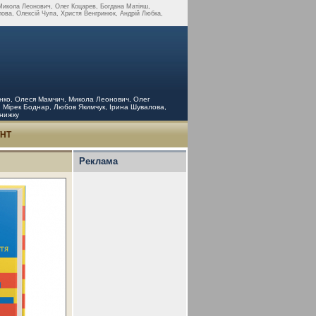
Микола Леонович, Олег Коцарев, Богдана Матіяш,
лова, Олексій Чупа, Христя Венгринюк, Андрій Любка,
енко, Олеся Мамчич, Микола Леонович, Олег
к, Мірек Боднар, Любов Якимчук, Ірина Шувалова,
книжку
УНТ
Реклама