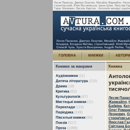
Лесик Панасюк, Дмитро Лазуткін, Михайло Жаржайло, Натал
стронґовський, Юлія Мусаковська, Ірина Цілик, Ярослав Гад
Тарас Малкович, Василь Карп'юк : Антологія молодої українськ
Лесик Панасюк, Дмитро Лазуткін, Михайло Жаржайл
Коцарев, Богдана Матіяш, стронґовський, Юлія Муса
Олексій Чупа, Христя Венгринюк, Андрій Любка, Тарас
ГОЛОВНА
КНИЖКИ
АВТОР
Книжки за жанрами
Книжка
Антолог
Аудіокнижки
(11)
Дитяча література
(215)
українсь
Драма
(18)
тисячол
Критика
(62)
Культурологія
(47)
Лесик Пана
Мистецькі книжки
(11)
Жаржайло
,
Бабкіна
,
Кат
Переклади
(116)
Олег Роман
Періодика
(149)
Леонович
,
О
Піксельні книжки
(56)
стронґовськ
Ярослав Гад
Поезія
(517)
Світлана Бо
Проза
(1098)