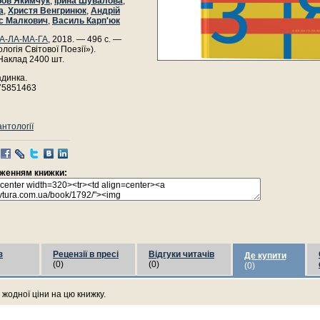
ов Якимчук
,
Ірина Шувалова
,
а
,
Христя Венгринюк
,
Андрій
с Малкович
,
Василь Карп'юк
ГА-ЛА-МА-ГА
, 2018. — 496 с. —
логія Світової Поезії»).
Наклад 2400 шт.
адинка.
75851463
нтології
раженням книжки:
з
Рецензії в пресі
Відгуки читачів
Де купити
(0)
(0)
(0)
жодної ціни на цю книжку.