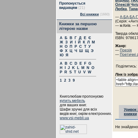
Боднар
,
Люб
Пропонується
Олексій Чуп
видавцям
(21)
Любка
,
Тара
Всі книжки
(1660)
—
А-БА-БА-
(Серія: «Анто
Книжки за першою
— м.Київ. — 
літерою назви
Тверда обкл
А
Б
В
Г
Д
Е
Є
ISBN: 97861
Ж
З
И
І
Й
К
Л
М
Жанр:
Н
О
П
Р
С
Т
У
—
Поезія
Ф
Х
Ц
Ч
Ш
Щ
Э
—
Поетичні а
Ю
Я
A
B
C
D
E
F
G
Поділитись:
H
I
J
K
L
M
N
O
P
R
S
T
U
V
W
Лінк із зоб
1
2
3
9
Книголюбам пропонуємо
купить мебель
для ваших книг.
Шафи зручні для всіх
Уривок 
видів книг, окрім електронних.
книжки
www.vsi-mebli.ua
Не знайдено 