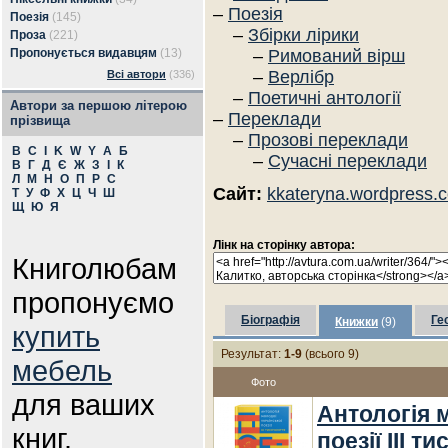
–
Поезія
Поезія
(145)
–
Збірки лірики
Проза
(221)
Пропонується видавцям
(13)
–
Римований вірш
–
Верлібр
Всі автори
(336)
–
Поетичні антології
Автори за першою літерою
–
Переклади
прізвища
–
Прозові переклади
B
C
I
K
W
Y
А
Б
–
Сучасні переклади
В
Г
Д
Є
Ж
З
І
К
Л
М
Н
О
П
Р
С
Сайт:
kkateryna.wordpress.
Т
У
Ф
Х
Ц
Ч
Ш
Щ
Ю
Я
Лінк на сторінку автора:
Книголюбам
пропонуємо
Біографія
Ге
Книжки
(9)
купить
Результат:
1-9
(всього 9)
мебель
Фото
для ваших
Антологія 
книг.
поезії III т