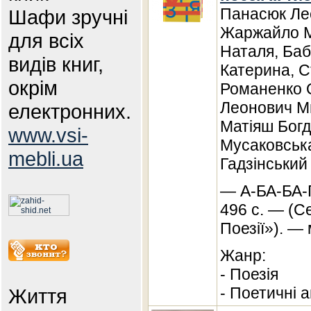
Панасюк Лес
Шафи зручні
Жаржайло М
для всіх
Наталя, Баб
видів книг,
Катерина, С
окрім
Романенко 
Леонович Ми
електронних.
Матіяш Богд
www.vsi-
Мусаковська
mebli.ua
Гадзінський
— А-БА-БА-
496 с. — (Се
Поезії»). — 
Жанр:
- Поезія
- Поетичні а
Життя