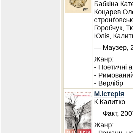
Бабкіна Кат
Коцарев Оле
стронґовськ
Горобчук, Т
Юлія, Калит
— Маузер, 2
Жанр:
- Поетичні а
- Римований
- Верлібр
М.істерія
К.Калитко
— Факт, 200
Жанр: