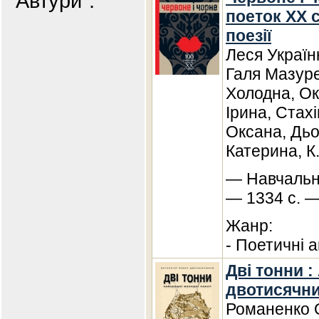
"Автури".
поеток ХХ с
поезії
Леся Україн
Галя Мазуре
Холодна, Ок
Ірина, Стах
Оксана, Дьо
Катерина, К
— Навчальна
— 1334 с. —
Жанр:
- Поетичні а
Дві тонни :
двотисячни
Романенко О