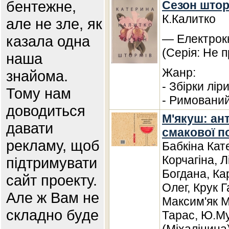
бентежне,
Сезон штор
К.Калитко
але не зле, як
— Електрокн
казала одна
(Серія: Не п
наша
Жанр:
знайома.
- Збірки лір
Тому нам
- Римований
доводиться
М'якуш: ант
давати
смакової по
рекламу, щоб
Бабкіна Кат
Корчагіна, 
підтримувати
Богдана, Ка
сайт проекту.
Олег, Крук 
Але ж Вам не
Максим'як М
складно буде
Тарас, Ю.Му