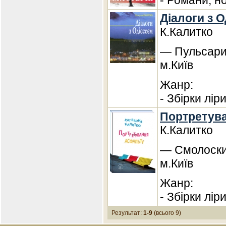
- Романи, н
Діалоги з 
К.Калитко
— Пульсари,
м.Київ
Жанр:
- Збірки лір
Портретув
К.Калитко
— Смолоскип
м.Київ
Жанр:
- Збірки лір
Результат:
1-9
(всього 9)