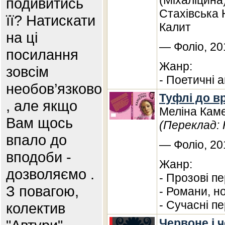
(Міхаліцина
подивитись
Стахівська 
її? Натискати
Калит
на ці
— Фоліо, 20
посилання
Жанр:
зовсім
- Поетичні а
необов’язково
Туфлі до в
, але якщо
Меліна Кам
Вам щось
(Переклад: 
впало до
— Фоліо, 20
вподоби -
Жанр:
дозволяємо .
- Прозові п
З повагою,
- Романи, н
- Сучасні п
колектив
Червоне і ч