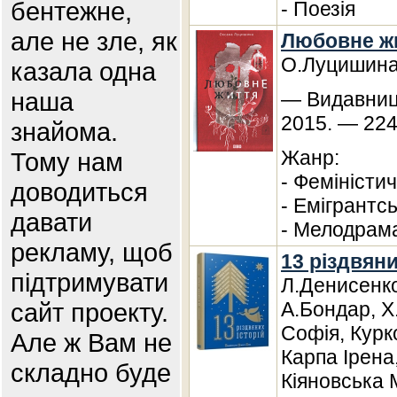
бентежне,
- Поезія
але не зле, як
Любовне ж
О.Луцишин
казала одна
наша
— Видавниц
2015. — 224
знайома.
Жанр:
Тому нам
- Феміністи
доводиться
- Емігрантс
давати
- Мелодрам
рекламу, щоб
13 різдвяни
підтримувати
Л.Денисенко
сайт проекту.
А.Бондар, Х
Софія, Курк
Але ж Вам не
Карпа Ірена
складно буде
Кіяновська 