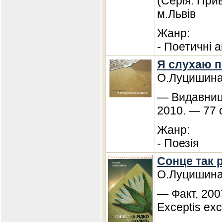
(Серія: При
м.Львів
Жанр:
- Поетичні а
Я слухаю 
О.Луцишин
— Видавниц
2010. — 77 
Жанр:
- Поезія
Сонце так 
О.Луцишин
— Факт, 200
Exceptis exc