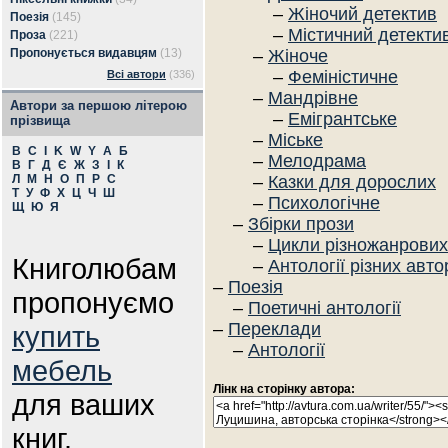
–
Жіночий детектив
Поезія
(145)
–
Містичний детекти
Проза
(221)
Пропонується видавцям
(13)
–
Жіноче
–
Феміністичне
Всі автори
(336)
–
Мандрівне
Автори за першою літерою
–
Емігрантське
прізвища
–
Міське
B
C
I
K
W
Y
А
Б
–
Мелодрама
В
Г
Д
Є
Ж
З
І
К
Л
М
Н
О
П
Р
С
–
Казки для дорослих
Т
У
Ф
Х
Ц
Ч
Ш
–
Психологічне
Щ
Ю
Я
–
Збірки прози
–
Цикли різножанрових
Книголюбам
–
Антології різних авто
–
Поезія
пропонуємо
–
Поетичні антології
–
Переклади
купить
–
Антології
мебель
Лінк на сторінку автора:
для ваших
книг.