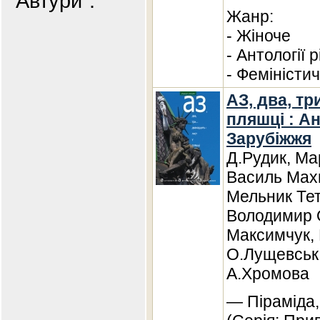
"Автури".
Жанр:
- Жіноче
- Антології 
- Феміністи
АЗ, два, тр
пляшці : А
Зарубіжжя
Д.Рудик, Ма
Василь Мах
Мельник Те
Володимир 
Максимчук,
О.Лущевська
А.Хромова
— Піраміда,