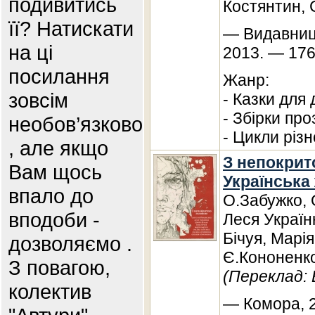
подивитись
Костянтин, 
її? Натискати
— Видавниц
на ці
2013. — 176
посилання
Жанр:
зовсім
- Казки для
- Збірки про
необов’язково
- Цикли різ
, але якщо
З непокрит
Вам щось
Українська
впало до
О.Забужко, 
вподоби -
Леся Українк
Бічуя, Марі
дозволяємо .
Є.Кононенк
З повагою,
(Переклад: 
колектив
— Комора, 2