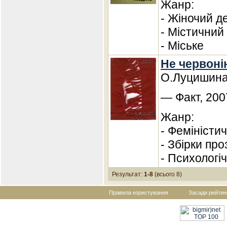
Жанр:
- Жіночий д
- Містичний
- Міське
Не червоні
О.Луцишин
— Факт, 200
Жанр:
- Феміністи
- Збірки про
- Психологі
Результат:
1-8
(всього 8)
Правила користування
Засади рейтин