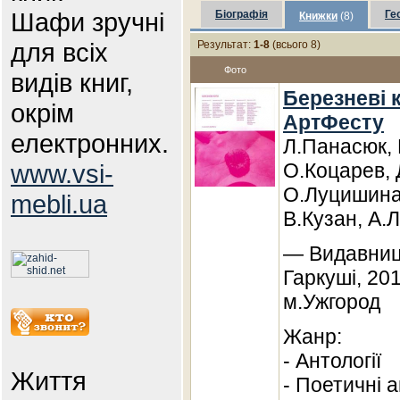
Шафи зручні
Біографія
Ге
Книжки
(8)
для всіх
Результат:
1-8
(всього 8)
Фото
видів книг,
Березневі к
окрім
АртФесту
електронних.
Л.Панасюк, 
www.vsi-
О.Коцарев, 
О.Луцишина,
mebli.ua
В.Кузан, А.
— Видавниц
Гаркуші, 20
м.Ужгород
Жанр:
- Антології
Життя
- Поетичні а