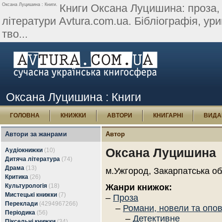
Оксана Луцишина : Книги.
Книги Оксана Луцишина: проза, п
літератури Avtura.com.ua. Бібліографія, урив
тво...
Оксана Луцишина : Книги
ГОЛОВНА
КНИЖКИ
АВТОРИ
КНИГАРНІ
ВИДА
Автори за жанрами
Автор
Оксана Луцишина
Аудіокнижки
(10)
Дитяча література
(74)
Драма
(13)
м.Ужгород, Закарпатська об
Критика
(26)
Культурологія
(18)
Жанри книжок:
Мистецькі книжки
(7)
–
Проза
Переклади
(4294967266)
–
Романи, новели та опо
Періодика
(56)
–
Детективне
Піксельні книжки
(34)