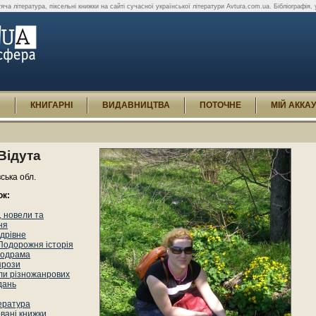
яча література, піксельні книжки на сайті сучасної української літератури Avtura.com.ua. Бібліографія, ури
И
КНИГАРНІ
ВИДАВНИЦТВА
ПОТОЧНЕ
МІЙ АККА
Відута
вська обл.
ок:
 новели та
ня
дрівне
Подорожня історія
одрама
прози
ли різножанрових
дань
ература
вані книжки