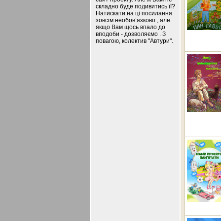
складно буде подивитись її?
Натискати на ці посилання
зовсім необов’язково , але
якщо Вам щось впало до
вподоби - дозволяємо . З
повагою, колектив "Автури".