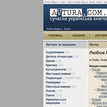
Любов Відута : Книги.
Книги Любов Відута: проза, поезія, дит
Любов Відута : Книги
ГОЛОВНА
КНИЖКИ
АВТОР
Автори за жанрами
Автор
Любов 
Аудіокнижки
(10)
Дитяча література
(74)
м.Львів, Льві
Драма
(13)
Критика
(26)
Жанри книж
Культурологія
(18)
–
Проза
–
Романи,
Мистецькі книжки
(7)
оповідан
Переклади
(4294967266)
–
Ман
Періодика
(56)
–
–
Мел
Піксельні книжки
(34)
–
Збірки 
Поезія
(145)
–
Цик
Проза
(221)
опові
Пропонується
–
Поезія
видавцям
(13)
–
Дитяча літ
–
Ілюстро