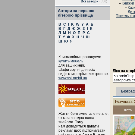
Всі автори
(336)
–
Книжки
–
Каз
Автори за першою
–
Дит
літерою прізвища
–
Піксельні 
B
C
I
K
W
Y
А
Б
В
Г
Д
Є
Ж
З
І
К
Л
М
Н
О
П
Р
С
Т
У
Ф
Х
Ц
Ч
Ш
Щ
Ю
Я
Книголюбам пропонуємо
купить мебель
для ваших книг.
Шафи зручні для всіх
Лінк на стор
видів книг, окрім електронних.
www.vsi-mebli.ua
Біограф
Результат:
Фото
Життя бентежне, але не зле,
як казала одна наша
знайома. Тому
нам доводиться давати
рекламу, щоб підтримувати
сайт проекту. Але ж Вам не