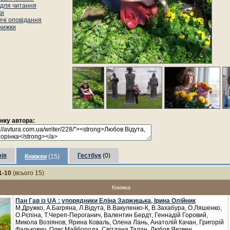
 для читання
ки
ячі оповідання
книжки
інку автора:
ія
Гестбук
(0)
Книжки
(15)
1-10
(всього 15)
Книжка
Пан Гав із UA : упорядники Еліна Заржицька, Ірина Олійник
М.Дружко, А.Багряна, Л.Відута, В.Вакуленко-К, В.Захабура, О.Ляшенко,
О.Рєпіна, Т.Череп-Пероганич, Валентин Бердт, Геннадій Горовий,
Микола Возіянов, Ярина Коваль, Олена Лань, Анатолій Качан, Григорій
Фалькович, Олег Майборода, Світлана Талан, Любов Яковен