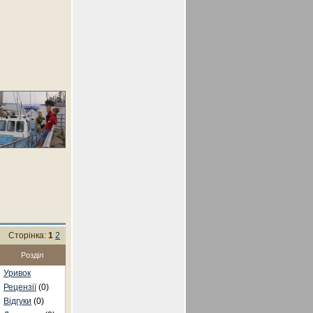
Сторінка:
1
2
Розділ
Уривок
Рецензії
(0)
Відгуки
(0)