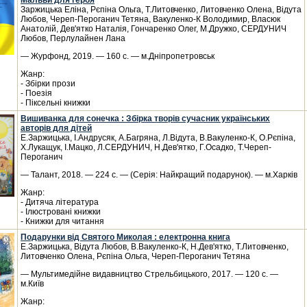
Мальви для героя
Заржицька Еліна, Рєпіна Ольга, Т.Литовченко, Литовченко Олена, Відута
Любов, Череп-Пероганич Тетяна, Вакуленко-К Володимир, Власюк
Анатолій, Дев'ятко Наталія, Гончаренко Олег, М.Дружко, СЕРДУНИЧ
Любов, Перлулайнен Лана
— Журфонд, 2019. — 160 с. — м.Дніпропетровськ
Жанр:
- Збірки прози
- Поезія
- Піксельні книжки
Вишиванка для сонечка : Збірка творів сучасник українських
авторів для дітей
Е.Заржицька, І.Андрусяк, А.Багряна, Л.Відута, В.Вакуленко-К, О.Рєпіна,
Х.Лукащук, І.Мацко, Л.СЕРДУНИЧ, Н.Дев'ятко, Г.Осадко, Т.Череп-
Пероганич
— Талант, 2018. — 224 с. — (Серія: Найкращий подарунок). — м.Харків
Жанр:
- Дитяча література
- Ілюстровані книжки
- Книжки для читання
Подарунки від Святого Миколая : електронна книга
Е.Заржицька, Відута Любов, В.Вакуленко-К, Н.Дев'ятко, Т.Литовченко,
Литовченко Олена, Рєпіна Ольга, Череп-Пероганич Тетяна
— Мультимедійне видавництво Стрельбицького, 2017. — 120 с. —
м.Київ
Жанр: