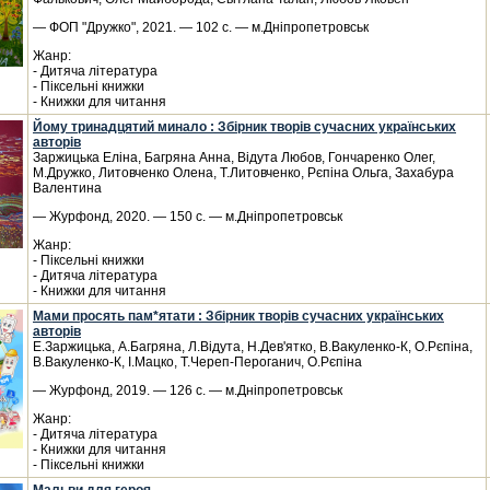
— ФОП "Дружко", 2021. — 102 с. — м.Дніпропетровськ
Жанр:
- Дитяча література
- Піксельні книжки
- Книжки для читання
Йому тринадцятий минало : Збірник творів сучасних українських
авторів
Заржицька Еліна, Багряна Анна, Відута Любов, Гончаренко Олег,
М.Дружко, Литовченко Олена, Т.Литовченко, Рєпіна Ольга, Захабура
Валентина
— Журфонд, 2020. — 150 с. — м.Дніпропетровськ
Жанр:
- Піксельні книжки
- Дитяча література
- Книжки для читання
Мами просять пам*ятати : Збірник творів сучасних українських
авторів
Е.Заржицька, А.Багряна, Л.Відута, Н.Дев'ятко, В.Вакуленко-К, О.Рєпіна,
В.Вакуленко-К, І.Мацко, Т.Череп-Пероганич, О.Рєпіна
— Журфонд, 2019. — 126 с. — м.Дніпропетровськ
Жанр:
- Дитяча література
- Книжки для читання
- Піксельні книжки