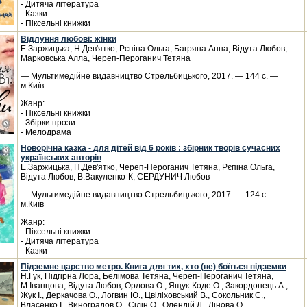
- Дитяча література
- Казки
- Піксельні книжки
Відлуння любові: жінки
Е.Заржицька, Н.Дев'ятко, Рєпіна Ольга, Багряна Анна, Відута Любов,
Марковська Алла, Череп-Пероганич Тетяна
— Мультимедійне видавництво Стрельбицького, 2017. — 144 с. —
м.Київ
Жанр:
- Піксельні книжки
- Збірки прози
- Мелодрама
Новорічна казка - для дітей від 6 років : збірник творів сучасних
українських авторів
Е.Заржицька, Н.Дев'ятко, Череп-Пероганич Тетяна, Рєпіна Ольга,
Відута Любов, В.Вакуленко-К, СЕРДУНИЧ Любов
— Мультимедійне видавництво Стрельбицького, 2017. — 124 с. —
м.Київ
Жанр:
- Піксельні книжки
- Дитяча література
- Казки
Підземне царство метро. Книга для тих, хто (не) боїться підземки
Н.Гук, Підгірна Лора, Белімова Тетяна, Череп-Пероганич Тетяна,
М.Іванцова, Відута Любов, Орлова О., Ящук-Коде О., Закордонець А.,
Жук І., Деркачова О., Логвин Ю., Цвіліховський В., Сокольник С.,
Власенко І., Виноградов О., Сілін О., Олендій Л., Лінова О.,