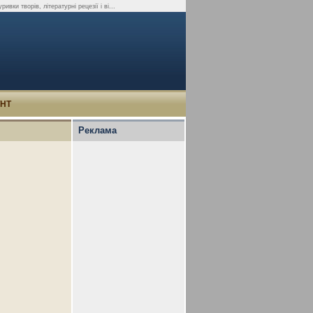
вки творів, літературні рецезії і ві...
УНТ
Реклама