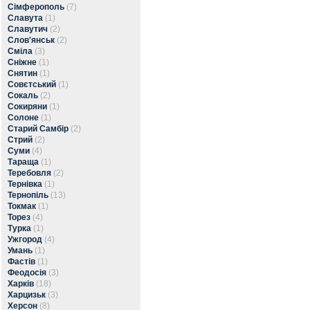
Сімферополь
(7)
Славута
(1)
Славутич
(2)
Слов'янськ
(2)
Сміла
(3)
Сніжне
(1)
Снятин
(1)
Совєтський
(1)
Сокаль
(2)
Сокиряни
(1)
Солоне
(1)
Старий Самбір
(2)
Стрий
(2)
Суми
(4)
Тараща
(1)
Теребовля
(2)
Тернівка
(1)
Тернопіль
(13)
Токмак
(1)
Торез
(4)
Турка
(1)
Ужгород
(4)
Умань
(1)
Фастів
(1)
Феодосія
(3)
Харків
(18)
Харцизьк
(3)
Херсон
(8)