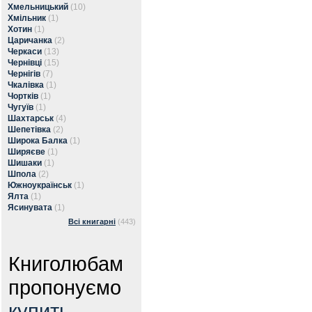
Хмельницький
(10)
Хмільник
(1)
Хотин
(1)
Царичанка
(2)
Черкаси
(13)
Чернівці
(15)
Чернігів
(7)
Чкалівка
(1)
Чортків
(1)
Чугуїв
(1)
Шахтарськ
(4)
Шепетівка
(2)
Широка Балка
(1)
Ширяєве
(1)
Шишаки
(1)
Шпола
(2)
Южноукраїнськ
(1)
Ялта
(1)
Ясинувата
(1)
Всі книгарні
(443)
Книголюбам
пропонуємо
купить