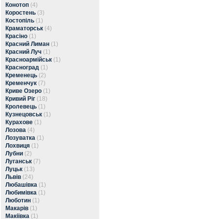
Конотоп
(4)
Коростень
(3)
Костопіль
(1)
Краматорськ
(4)
Красіно
(1)
Красний Лиман
(1)
Красний Луч
(1)
Красноармійськ
(1)
Красноград
(1)
Кременець
(2)
Кременчук
(7)
Криве Озеро
(1)
Кривий Ріг
(18)
Кролевець
(1)
Кузнецовськ
(1)
Курахове
(1)
Лозова
(4)
Лозуватка
(1)
Лохвиця
(1)
Лубни
(2)
Луганськ
(7)
Луцьк
(13)
Львів
(24)
Любашівка
(1)
Любимівка
(1)
Люботин
(1)
Макарів
(1)
Макіївка
(1)