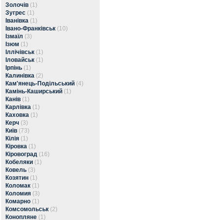
Золочів
(1)
Зугрес
(1)
Іванівка
(1)
Івано-Франківськ
(10)
Ізмаїл
(3)
Ізюм
(1)
Іллічівськ
(1)
Іловайськ
(1)
Ірпінь
(1)
Калинівка
(2)
Кам'янець-Подільський
(4)
Камінь-Каширський
(1)
Канів
(1)
Карлівка
(1)
Каховка
(1)
Керч
(3)
Київ
(73)
Кілія
(1)
Кіровка
(1)
Кіровоград
(16)
Кобеляки
(1)
Ковель
(3)
Козятин
(1)
Коломак
(1)
Коломия
(3)
Комарно
(1)
Комсомольськ
(2)
Конопляне
(1)