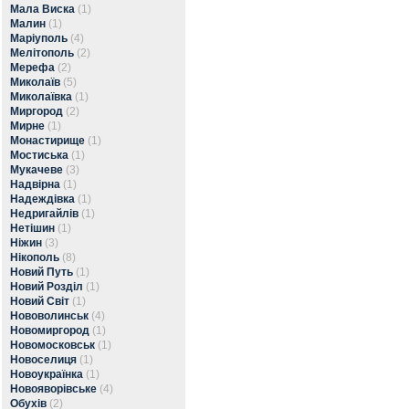
Мала Виска
(1)
Малин
(1)
Маріуполь
(4)
Мелітополь
(2)
Мерефа
(2)
Миколаїв
(5)
Миколаївка
(1)
Миргород
(2)
Мирне
(1)
Монастирище
(1)
Мостиська
(1)
Мукачеве
(3)
Надвірна
(1)
Надеждівка
(1)
Недригайлів
(1)
Нетішин
(1)
Ніжин
(3)
Нікополь
(8)
Новий Путь
(1)
Новий Розділ
(1)
Новий Світ
(1)
Нововолинськ
(4)
Новомиргород
(1)
Новомосковськ
(1)
Новоселиця
(1)
Новоукраїнка
(1)
Новояворівське
(4)
Обухів
(2)