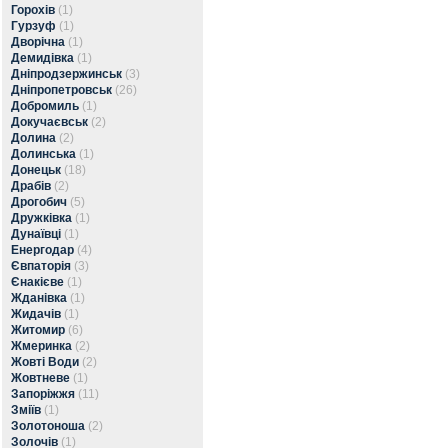
Горохів
(1)
Гурзуф
(1)
Дворічна
(1)
Демидівка
(1)
Дніпродзержинськ
(3)
Дніпропетровськ
(26)
Добромиль
(1)
Докучаєвськ
(2)
Долина
(2)
Долинська
(1)
Донецьк
(18)
Драбів
(2)
Дрогобич
(5)
Дружківка
(1)
Дунаївці
(1)
Енергодар
(4)
Євпаторія
(3)
Єнакієве
(1)
Жданівка
(1)
Жидачів
(1)
Житомир
(6)
Жмеринка
(2)
Жовті Води
(2)
Жовтневе
(1)
Запоріжжя
(11)
Зміїв
(1)
Золотоноша
(2)
Золочів
(1)