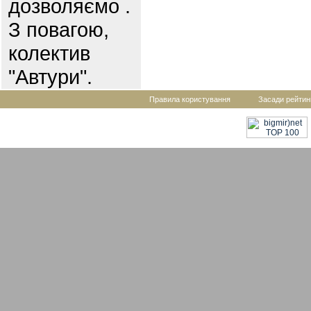
дозволяємо .
З повагою,
колектив
"Автури".
Правила користування
Засади рейтин