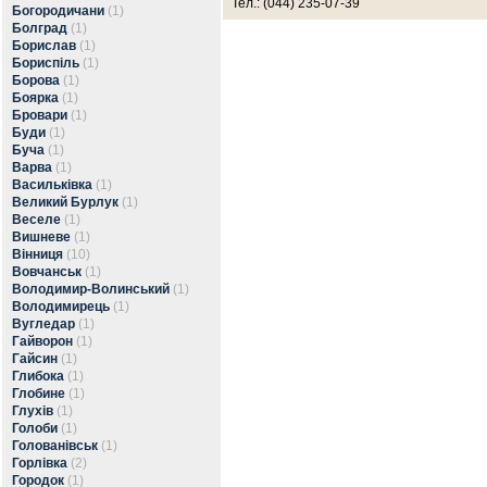
Тел.: (044) 235-07-39
Богородичани
(1)
Болград
(1)
Борислав
(1)
Бориспіль
(1)
Борова
(1)
Боярка
(1)
Бровари
(1)
Буди
(1)
Буча
(1)
Варва
(1)
Васильківка
(1)
Великий Бурлук
(1)
Веселе
(1)
Вишневе
(1)
Вінниця
(10)
Вовчанськ
(1)
Володимир-Волинський
(1)
Володимирець
(1)
Вугледар
(1)
Гайворон
(1)
Гайсин
(1)
Глибока
(1)
Глобине
(1)
Глухів
(1)
Голоби
(1)
Голованівськ
(1)
Горлівка
(2)
Городок
(1)