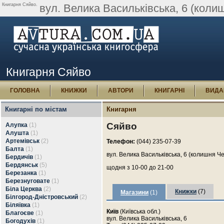
Книгарня Сяйво.
вул. Велика Васильківська, 6 (коли
Книгарня Сяйво
ГОЛОВНА
КНИЖКИ
АВТОРИ
КНИГАРНІ
ВИДА
Книгарні по містам
Книгарня
Сяйво
Алупка
(1)
Алушта
(1)
Артемівськ
(2)
Телефон:
(044) 235-07-39
Балта
(1)
вул. Велика Васильківська, 6 (колишня Ч
Бердичів
(1)
Бердянськ
(5)
щодня з 10-00 до 21-00
Березанка
(1)
Березнуговате
(1)
Біла Церква
(2)
Книжки
(7)
Магазини
(1)
Білгород-Дністровський
(2)
Біляївка
(1)
Київ
(Київська обл.)
Благоєве
(1)
вул. Велика Васильківська, 6
Богодухів
(1)