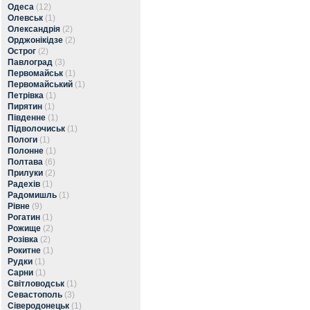
Одеса
(12)
Олевськ
(1)
Олександрія
(2)
Орджонікідзе
(2)
Острог
(2)
Павлоград
(3)
Первомайськ
(1)
Первомайський
(1)
Петрівка
(1)
Пирятин
(1)
Південне
(1)
Підволочиськ
(1)
Пологи
(1)
Полонне
(1)
Полтава
(6)
Прилуки
(2)
Радехів
(1)
Радомишль
(1)
Рівне
(9)
Рогатин
(1)
Рожище
(2)
Розівка
(2)
Рокитне
(1)
Рудки
(1)
Сарни
(1)
Світловодськ
(1)
Севастополь
(3)
Сіверодонецьк
(1)